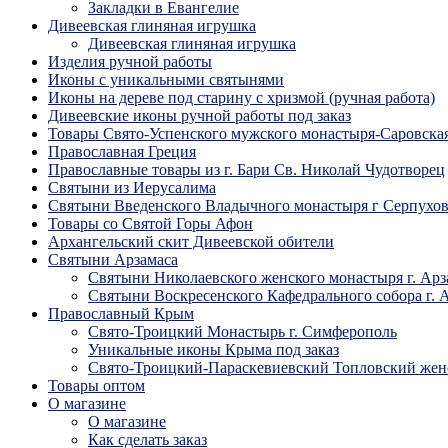
Закладки в Евангелие
Дивеевская глиняная игрушка
Дивеевская глиняная игрушка
Изделия ручной работы
Иконы с уникальными святынями
Иконы на дереве под старину с хризмой (ручная работа)
Дивеевские иконы ручной работы под заказ
Товары Свято-Успенского мужского монастыря-Саровска
Православная Греция
Православные товары из г. Бари Св. Николай Чудотворец
Святыни из Иерусалима
Святыни Введенского Владычного монастыря г Серпухо
Товары со Святой Горы Афон
Архангельский скит Дивеевской обители
Святыни Арзамаса
Святыни Николаевского женского монастыря г. Арз
Святыни Воскресенского Кафедрального собора г. 
Православный Крым
Свято-Троицкий Монастырь г. Симферополь
Уникальные иконы Крыма под заказ
Свято-Троицкий-Параскевиевский Топловский жен
Товары оптом
О магазине
О магазине
Как сделать заказ