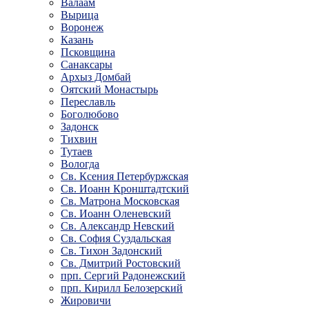
Валаам
Вырица
Воронеж
Казань
Псковщина
Санаксары
Архыз Домбай
Оятский Монастырь
Переславль
Боголюбово
Задонск
Тихвин
Тутаев
Вологда
Св. Ксения Петербуржская
Св. Иоанн Кронштадтский
Св. Матрона Московская
Св. Иоанн Оленевский
Св. Александр Невский
Св. София Суздальская
Св. Тихон Задонский
Св. Дмитрий Ростовский
прп. Сергий Радонежский
прп. Кирилл Белозерский
Жировичи