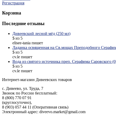
Регистрация
Корзина
Последние отзывы
Дивеевский лесной мёд (250 мл)
5
из 5
elisee-tania пишет
Ладанка освященная на Св.мощах Преподобного Серафим
5
из 5
cv.le пишет
Вода из святого источника преп. Серафима Саровского (0,
5
из 5
cv.le пишет
Интернет-магазин Дивеевских товаров
с. Дивеево, ул. Труда, 7
Звонок по России бесплатный:
8 (800) 770 07 91
(круглосуточно),
8 (903) 057 44 11 (Оперативная связь)
Электронный адрес: diveevo.market@gmail.com