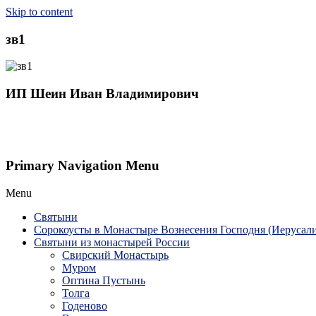
Skip to content
зв1
ИП Шеин Иван Владимирович
Primary Navigation Menu
Menu
Святыни
Сорокоусты в Монастыре Вознесения Господня (Иерусал
Святыни из монастырей России
Свирский Монастырь
Муром
Оптина Пустынь
Толга
Годеново