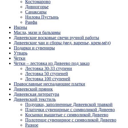
Костомарово
Дивногорье
Санаксары
Нилова Пустынь
Раифа
Иконы
Масла, мази и бальзамы
Дивеевские восковые свечи ручной работы
Дивеевские чаи и сборы (мед, варенье, крем-мёд)
Подарки и сувениры
Утварь
Четки
Четки – лестовка из Дивеево под заказ
Лестовка 30-33 ступени
Лестовка 50 ступеней
Лестовка 100 ступеней
Православные неспадающие платки
Дивеевский пряник
Дивеевская литература
Дивеевский текстиль
Подушки, заполненные Дивеевской травкой
Платочки сувенирные с символикой Дивеево
Косынки вышитые с символикой Дивеево
Полотенце сувенирное с символикой Дивеево
Разное