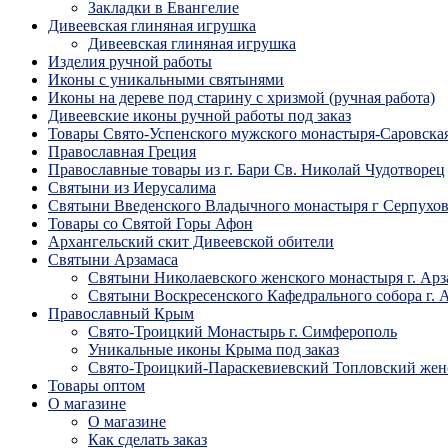
Закладки в Евангелие
Дивеевская глиняная игрушка
Дивеевская глиняная игрушка
Изделия ручной работы
Иконы с уникальными святынями
Иконы на дереве под старину с хризмой (ручная работа)
Дивеевские иконы ручной работы под заказ
Товары Свято-Успенского мужского монастыря-Саровска
Православная Греция
Православные товары из г. Бари Св. Николай Чудотворец
Святыни из Иерусалима
Святыни Введенского Владычного монастыря г Серпухо
Товары со Святой Горы Афон
Архангельский скит Дивеевской обители
Святыни Арзамаса
Святыни Николаевского женского монастыря г. Арз
Святыни Воскресенского Кафедрального собора г. 
Православный Крым
Свято-Троицкий Монастырь г. Симферополь
Уникальные иконы Крыма под заказ
Свято-Троицкий-Параскевиевский Топловский жен
Товары оптом
О магазине
О магазине
Как сделать заказ