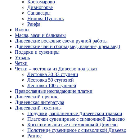
Костомарово
Дивногорье
Санаксары
Нилова Пустынь
Раифа
Иконы
Масла, мази и бальзамы
Дивеевские восковые свечи ручной работы
Дивеевские чаи и сборы (мед, варенье, крем-мёд)
Подарки и сувениры
Утварь
Четки
Четки – лестовка из Дивеево под заказ
Лестовка 30-33 ступени
Лестовка 50 ступеней
Лестовка 100 ступеней
Православные неспадающие платки
Дивеевский пряник
Дивеевская литература
Дивеевский текстиль
Подушки, заполненные Дивеевской травкой
Платочки сувенирные с символикой Дивеево
Косынки вышитые с символикой Дивеево
Полотенце сувенирное с символикой Дивеево
Разное