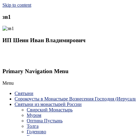
Skip to content
зв1
ИП Шеин Иван Владимирович
Primary Navigation Menu
Menu
Святыни
Сорокоусты в Монастыре Вознесения Господня (Иерусал
Святыни из монастырей России
Свирский Монастырь
Муром
Оптина Пустынь
Толга
Годеново