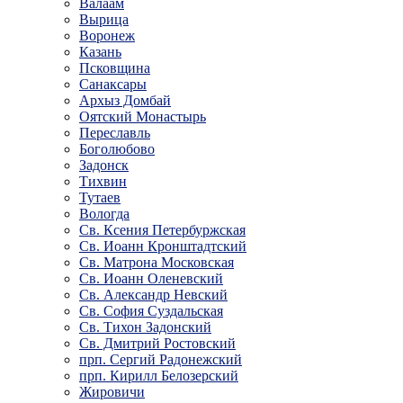
Валаам
Вырица
Воронеж
Казань
Псковщина
Санаксары
Архыз Домбай
Оятский Монастырь
Переславль
Боголюбово
Задонск
Тихвин
Тутаев
Вологда
Св. Ксения Петербуржская
Св. Иоанн Кронштадтский
Св. Матрона Московская
Св. Иоанн Оленевский
Св. Александр Невский
Св. София Суздальская
Св. Тихон Задонский
Св. Дмитрий Ростовский
прп. Сергий Радонежский
прп. Кирилл Белозерский
Жировичи