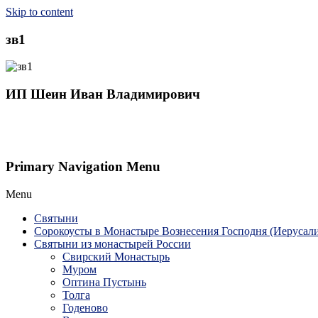
Skip to content
зв1
ИП Шеин Иван Владимирович
Primary Navigation Menu
Menu
Святыни
Сорокоусты в Монастыре Вознесения Господня (Иерусал
Святыни из монастырей России
Свирский Монастырь
Муром
Оптина Пустынь
Толга
Годеново