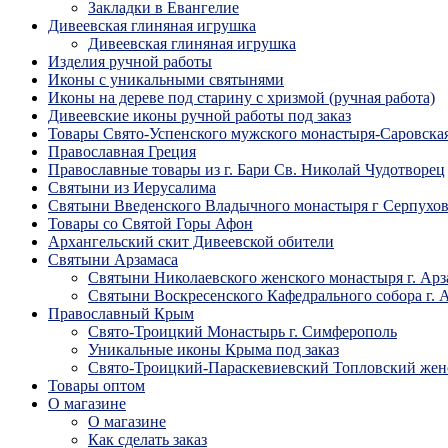
Закладки в Евангелие
Дивеевская глиняная игрушка
Дивеевская глиняная игрушка
Изделия ручной работы
Иконы с уникальными святынями
Иконы на дереве под старину с хризмой (ручная работа)
Дивеевские иконы ручной работы под заказ
Товары Свято-Успенского мужского монастыря-Саровска
Православная Греция
Православные товары из г. Бари Св. Николай Чудотворец
Святыни из Иерусалима
Святыни Введенского Владычного монастыря г Серпухо
Товары со Святой Горы Афон
Архангельский скит Дивеевской обители
Святыни Арзамаса
Святыни Николаевского женского монастыря г. Арз
Святыни Воскресенского Кафедрального собора г. 
Православный Крым
Свято-Троицкий Монастырь г. Симферополь
Уникальные иконы Крыма под заказ
Свято-Троицкий-Параскевиевский Топловский жен
Товары оптом
О магазине
О магазине
Как сделать заказ