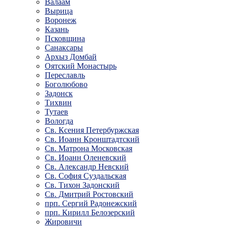
Валаам
Вырица
Воронеж
Казань
Псковщина
Санаксары
Архыз Домбай
Оятский Монастырь
Переславль
Боголюбово
Задонск
Тихвин
Тутаев
Вологда
Св. Ксения Петербуржская
Св. Иоанн Кронштадтский
Св. Матрона Московская
Св. Иоанн Оленевский
Св. Александр Невский
Св. София Суздальская
Св. Тихон Задонский
Св. Дмитрий Ростовский
прп. Сергий Радонежский
прп. Кирилл Белозерский
Жировичи