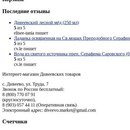
Последние отзывы
Дивеевский лесной мёд (250 мл)
5
из 5
elisee-tania пишет
Ладанка освященная на Св.мощах Преподобного Серафим
5
из 5
cv.le пишет
Вода из святого источника преп. Серафима Саровского (0,
5
из 5
cv.le пишет
Интернет-магазин Дивеевских товаров
с. Дивеево, ул. Труда, 7
Звонок по России бесплатный:
8 (800) 770 07 91
(круглосуточно),
8 (903) 057 44 11 (Оперативная связь)
Электронный адрес: diveevo.market@gmail.com
Счетчики