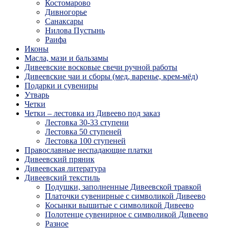
Костомарово
Дивногорье
Санаксары
Нилова Пустынь
Раифа
Иконы
Масла, мази и бальзамы
Дивеевские восковые свечи ручной работы
Дивеевские чаи и сборы (мед, варенье, крем-мёд)
Подарки и сувениры
Утварь
Четки
Четки – лестовка из Дивеево под заказ
Лестовка 30-33 ступени
Лестовка 50 ступеней
Лестовка 100 ступеней
Православные неспадающие платки
Дивеевский пряник
Дивеевская литература
Дивеевский текстиль
Подушки, заполненные Дивеевской травкой
Платочки сувенирные с символикой Дивеево
Косынки вышитые с символикой Дивеево
Полотенце сувенирное с символикой Дивеево
Разное