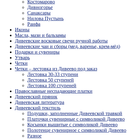
Костомарово
Дивногорье
Санаксары
Нилова Пустынь
Раифа
Иконы
Масла, мази и бальзамы
Дивеевские восковые свечи ручной работы
Дивеевские чаи и сборы (мед, варенье, крем-мёд)
Подарки и сувениры
Утварь
Четки
Четки – лестовка из Дивеево под заказ
Лестовка 30-33 ступени
Лестовка 50 ступеней
Лестовка 100 ступеней
Православные неспадающие платки
Дивеевский пряник
Дивеевская литература
Дивеевский текстиль
Подушки, заполненные Дивеевской травкой
Платочки сувенирные с символикой Дивеево
Косынки вышитые с символикой Дивеево
Полотенце сувенирное с символикой Дивеево
Разное