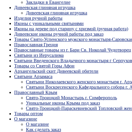
Закладки в Евангелие
Дивеевская глиняная игрушка
Дивеевская глиняная игрушка
Изделия ручной работы
Иконы с уникальными святынями
Иконы на дереве под старину с хризмой (ручная работа)
Дивеевские иконы ручной работы под заказ
Товары Свято-Успенского мужского монастыря-Саровска
Православная Греция
Православные товары из г. Бари Св. Николай Чудотворец
Святыни из Иерусалима
Святыни Введенского Владычного монастыря г Серпухо
Товары со Святой Горы Афон
Архангельский скит Дивеевской обители
Святыни Арзамаса
Святыни Николаевского женского монастыря г. Арз
Святыни Воскресенского Кафедрального собора г. 
Православный Крым
Свято-Троицкий Монастырь г. Симферополь
Уникальные иконы Крыма под заказ
Свято-Троицкий-Параскевиевский Топловский жен
Товары оптом
О магазине
О магазине
Как сделать заказ