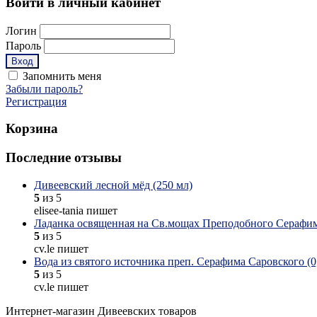
Войти в личный кабинет
Логин
Пароль
Запомнить меня
Забыли пароль?
Регистрация
Корзина
Последние отзывы
Дивеевский лесной мёд (250 мл)
5
из 5
elisee-tania пишет
Ладанка освященная на Св.мощах Преподобного Серафим
5
из 5
cv.le пишет
Вода из святого источника преп. Серафима Саровского (0,
5
из 5
cv.le пишет
Интернет-магазин Дивеевских товаров