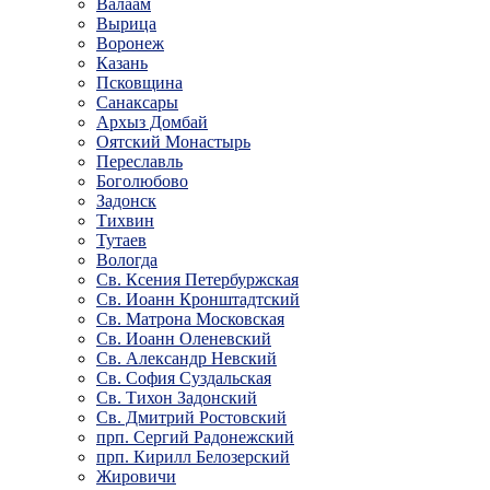
Валаам
Вырица
Воронеж
Казань
Псковщина
Санаксары
Архыз Домбай
Оятский Монастырь
Переславль
Боголюбово
Задонск
Тихвин
Тутаев
Вологда
Св. Ксения Петербуржская
Св. Иоанн Кронштадтский
Св. Матрона Московская
Св. Иоанн Оленевский
Св. Александр Невский
Св. София Суздальская
Св. Тихон Задонский
Св. Дмитрий Ростовский
прп. Сергий Радонежский
прп. Кирилл Белозерский
Жировичи