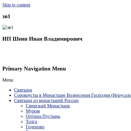
Skip to content
зв1
ИП Шеин Иван Владимирович
Primary Navigation Menu
Menu
Святыни
Сорокоусты в Монастыре Вознесения Господня (Иерусал
Святыни из монастырей России
Свирский Монастырь
Муром
Оптина Пустынь
Толга
Годеново