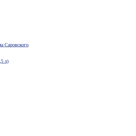
а Саровского
5 л)