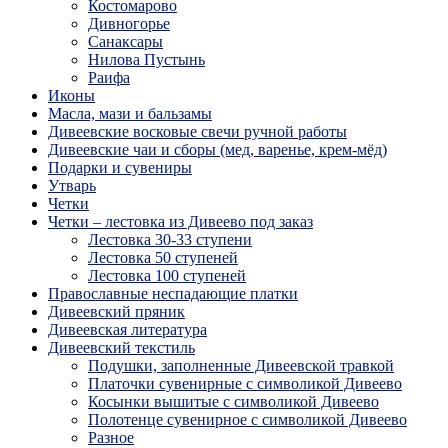
Костомарово
Дивногорье
Санаксары
Нилова Пустынь
Раифа
Иконы
Масла, мази и бальзамы
Дивеевские восковые свечи ручной работы
Дивеевские чаи и сборы (мед, варенье, крем-мёд)
Подарки и сувениры
Утварь
Четки
Четки – лестовка из Дивеево под заказ
Лестовка 30-33 ступени
Лестовка 50 ступеней
Лестовка 100 ступеней
Православные неспадающие платки
Дивеевский пряник
Дивеевская литература
Дивеевский текстиль
Подушки, заполненные Дивеевской травкой
Платочки сувенирные с символикой Дивеево
Косынки вышитые с символикой Дивеево
Полотенце сувенирное с символикой Дивеево
Разное