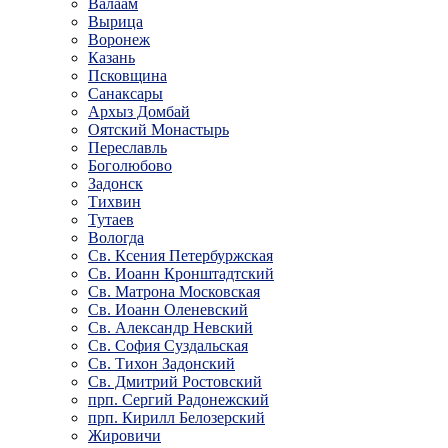
Валаам
Вырица
Воронеж
Казань
Псковщина
Санаксары
Архыз Домбай
Оятский Монастырь
Переславль
Боголюбово
Задонск
Тихвин
Тутаев
Вологда
Св. Ксения Петербуржская
Св. Иоанн Кронштадтский
Св. Матрона Московская
Св. Иоанн Оленевский
Св. Александр Невский
Св. София Суздальская
Св. Тихон Задонский
Св. Дмитрий Ростовский
прп. Сергий Радонежский
прп. Кирилл Белозерский
Жировичи