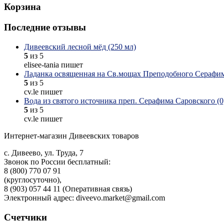
Корзина
Последние отзывы
Дивеевский лесной мёд (250 мл)
5
из 5
elisee-tania пишет
Ладанка освященная на Св.мощах Преподобного Серафим
5
из 5
cv.le пишет
Вода из святого источника преп. Серафима Саровского (0,
5
из 5
cv.le пишет
Интернет-магазин Дивеевских товаров
с. Дивеево, ул. Труда, 7
Звонок по России бесплатный:
8 (800) 770 07 91
(круглосуточно),
8 (903) 057 44 11 (Оперативная связь)
Электронный адрес: diveevo.market@gmail.com
Счетчики