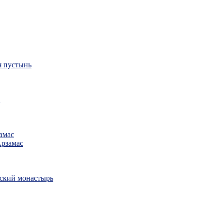
я пустынь
в
амас
Арзамас
ский монастырь