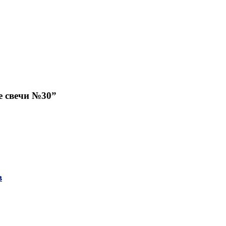
е свечи №30”
в