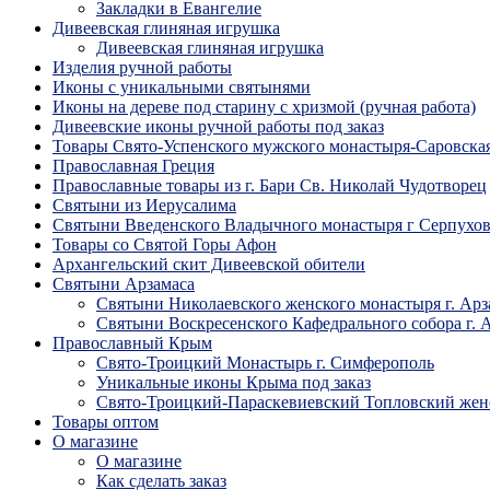
Закладки в Евангелие
Дивеевская глиняная игрушка
Дивеевская глиняная игрушка
Изделия ручной работы
Иконы с уникальными святынями
Иконы на дереве под старину с хризмой (ручная работа)
Дивеевские иконы ручной работы под заказ
Товары Свято-Успенского мужского монастыря-Саровска
Православная Греция
Православные товары из г. Бари Св. Николай Чудотворец
Святыни из Иерусалима
Святыни Введенского Владычного монастыря г Серпухо
Товары со Святой Горы Афон
Архангельский скит Дивеевской обители
Святыни Арзамаса
Святыни Николаевского женского монастыря г. Арз
Святыни Воскресенского Кафедрального собора г. 
Православный Крым
Свято-Троицкий Монастырь г. Симферополь
Уникальные иконы Крыма под заказ
Свято-Троицкий-Параскевиевский Топловский жен
Товары оптом
О магазине
О магазине
Как сделать заказ