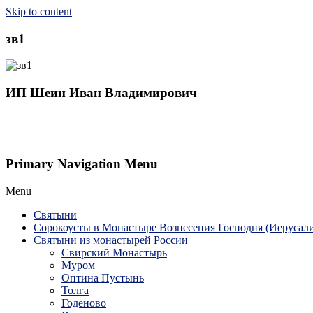
Skip to content
зв1
ИП Шеин Иван Владимирович
Primary Navigation Menu
Menu
Святыни
Сорокоусты в Монастыре Вознесения Господня (Иерусал
Святыни из монастырей России
Свирский Монастырь
Муром
Оптина Пустынь
Толга
Годеново