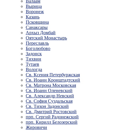
Валаам
Вырица
Воронеж
Казань
Псковщина
Санаксары
Архыз Домбай
Оятский Монастырь
Переславль
Боголюбово
Задонск
Тихвин
Тутаев
Вологда
Св. Ксения Петербуржская
Св. Иоанн Кронштадтский
Св. Матрона Московская
Св. Иоанн Оленевский
Св. Александр Невский
Св. София Суздальская
Св. Тихон Задонский
Св. Дмитрий Ростовский
прп. Сергий Радонежский
прп. Кирилл Белозерский
Жировичи