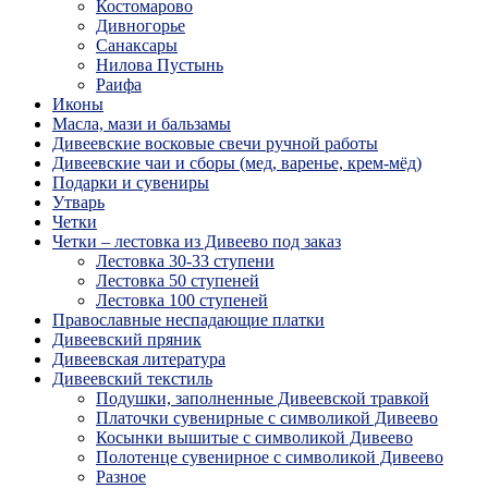
Костомарово
Дивногорье
Санаксары
Нилова Пустынь
Раифа
Иконы
Масла, мази и бальзамы
Дивеевские восковые свечи ручной работы
Дивеевские чаи и сборы (мед, варенье, крем-мёд)
Подарки и сувениры
Утварь
Четки
Четки – лестовка из Дивеево под заказ
Лестовка 30-33 ступени
Лестовка 50 ступеней
Лестовка 100 ступеней
Православные неспадающие платки
Дивеевский пряник
Дивеевская литература
Дивеевский текстиль
Подушки, заполненные Дивеевской травкой
Платочки сувенирные с символикой Дивеево
Косынки вышитые с символикой Дивеево
Полотенце сувенирное с символикой Дивеево
Разное