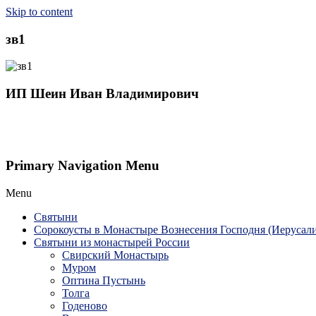
Skip to content
зв1
ИП Шеин Иван Владимирович
Primary Navigation Menu
Menu
Святыни
Сорокоусты в Монастыре Вознесения Господня (Иерусал
Святыни из монастырей России
Свирский Монастырь
Муром
Оптина Пустынь
Толга
Годеново