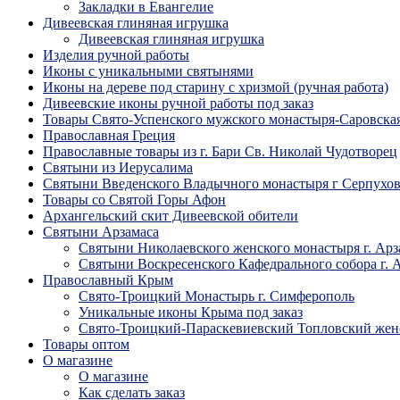
Закладки в Евангелие
Дивеевская глиняная игрушка
Дивеевская глиняная игрушка
Изделия ручной работы
Иконы с уникальными святынями
Иконы на дереве под старину с хризмой (ручная работа)
Дивеевские иконы ручной работы под заказ
Товары Свято-Успенского мужского монастыря-Саровска
Православная Греция
Православные товары из г. Бари Св. Николай Чудотворец
Святыни из Иерусалима
Святыни Введенского Владычного монастыря г Серпухо
Товары со Святой Горы Афон
Архангельский скит Дивеевской обители
Святыни Арзамаса
Святыни Николаевского женского монастыря г. Арз
Святыни Воскресенского Кафедрального собора г. 
Православный Крым
Свято-Троицкий Монастырь г. Симферополь
Уникальные иконы Крыма под заказ
Свято-Троицкий-Параскевиевский Топловский жен
Товары оптом
О магазине
О магазине
Как сделать заказ