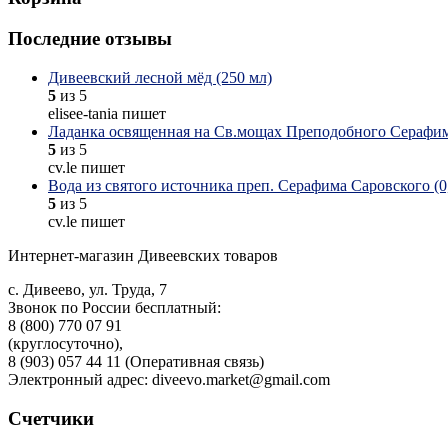
Последние отзывы
Дивеевский лесной мёд (250 мл)
5
из 5
elisee-tania пишет
Ладанка освященная на Св.мощах Преподобного Серафим
5
из 5
cv.le пишет
Вода из святого источника преп. Серафима Саровского (0,
5
из 5
cv.le пишет
Интернет-магазин Дивеевских товаров
с. Дивеево, ул. Труда, 7
Звонок по России бесплатный:
8 (800) 770 07 91
(круглосуточно),
8 (903) 057 44 11 (Оперативная связь)
Электронный адрес: diveevo.market@gmail.com
Счетчики