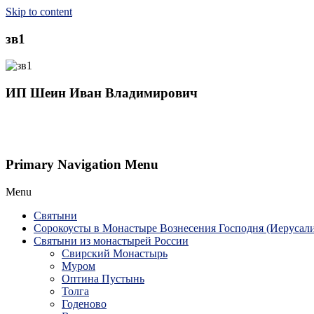
Skip to content
зв1
ИП Шеин Иван Владимирович
Primary Navigation Menu
Menu
Святыни
Сорокоусты в Монастыре Вознесения Господня (Иерусал
Святыни из монастырей России
Свирский Монастырь
Муром
Оптина Пустынь
Толга
Годеново