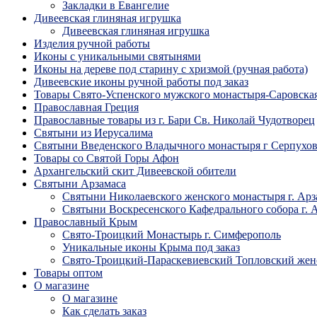
Закладки в Евангелие
Дивеевская глиняная игрушка
Дивеевская глиняная игрушка
Изделия ручной работы
Иконы с уникальными святынями
Иконы на дереве под старину с хризмой (ручная работа)
Дивеевские иконы ручной работы под заказ
Товары Свято-Успенского мужского монастыря-Саровска
Православная Греция
Православные товары из г. Бари Св. Николай Чудотворец
Святыни из Иерусалима
Святыни Введенского Владычного монастыря г Серпухо
Товары со Святой Горы Афон
Архангельский скит Дивеевской обители
Святыни Арзамаса
Святыни Николаевского женского монастыря г. Арз
Святыни Воскресенского Кафедрального собора г. 
Православный Крым
Свято-Троицкий Монастырь г. Симферополь
Уникальные иконы Крыма под заказ
Свято-Троицкий-Параскевиевский Топловский жен
Товары оптом
О магазине
О магазине
Как сделать заказ