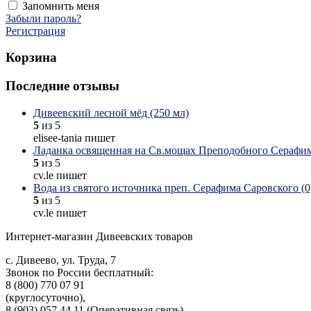
Запомнить меня
Забыли пароль?
Регистрация
Корзина
Последние отзывы
Дивеевский лесной мёд (250 мл)
5
из 5
elisee-tania пишет
Ладанка освященная на Св.мощах Преподобного Серафим
5
из 5
cv.le пишет
Вода из святого источника преп. Серафима Саровского (0,
5
из 5
cv.le пишет
Интернет-магазин Дивеевских товаров
с. Дивеево, ул. Труда, 7
Звонок по России бесплатный:
8 (800) 770 07 91
(круглосуточно),
8 (903) 057 44 11 (Оперативная связь)