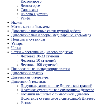
Костомарово
Дивногорье
Санаксары
Нилова Пустынь
Раифа
Иконы
Масла, мази и бальзамы
Дивеевские восковые свечи ручной работы
Дивеевские чаи и сборы (мед, варенье, крем-мёд)
Подарки и сувениры
Утварь
Четки
Четки – лестовка из Дивеево под заказ
Лестовка 30-33 ступени
Лестовка 50 ступеней
Лестовка 100 ступеней
Православные неспадающие платки
Дивеевский пряник
Дивеевская литература
Дивеевский текстиль
Подушки, заполненные Дивеевской травкой
Платочки сувенирные с символикой Дивеево
Косынки вышитые с символикой Дивеево
Полотенце сувенирное с символикой Дивеево
Разное