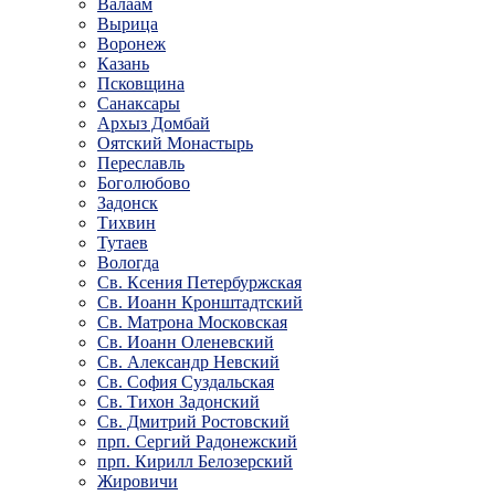
Валаам
Вырица
Воронеж
Казань
Псковщина
Санаксары
Архыз Домбай
Оятский Монастырь
Переславль
Боголюбово
Задонск
Тихвин
Тутаев
Вологда
Св. Ксения Петербуржская
Св. Иоанн Кронштадтский
Св. Матрона Московская
Св. Иоанн Оленевский
Св. Александр Невский
Св. София Суздальская
Св. Тихон Задонский
Св. Дмитрий Ростовский
прп. Сергий Радонежский
прп. Кирилл Белозерский
Жировичи