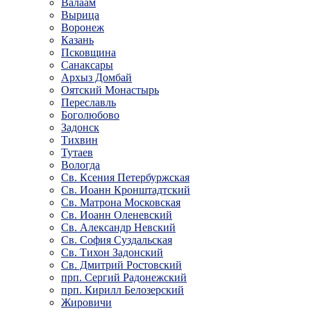
Валаам
Вырица
Воронеж
Казань
Псковщина
Санаксары
Архыз Домбай
Оятский Монастырь
Переславль
Боголюбово
Задонск
Тихвин
Тутаев
Вологда
Св. Ксения Петербуржская
Св. Иоанн Кронштадтский
Св. Матрона Московская
Св. Иоанн Оленевский
Св. Александр Невский
Св. София Суздальская
Св. Тихон Задонский
Св. Дмитрий Ростовский
прп. Сергий Радонежский
прп. Кирилл Белозерский
Жировичи