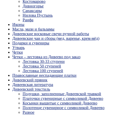
Костомарово
Дивногорье
Санаксары
Нилова Пустынь
Раифа
Иконы
Масла, мази и бальзамы
Дивеевские восковые свечи ручной работы
Дивеевские чаи и сборы (мед, варенье, крем-мёд)
Подарки и сувениры
Утварь
Четки
Четки – лестовка из Дивеево под заказ
Лестовка 30-33 ступени
Лестовка 50 ступеней
Лестовка 100 ступеней
Православные неспадающие платки
Дивеевский пряник
Дивеевская литература
Дивеевский текстиль
Подушки, заполненные Дивеевской травкой
Платочки сувенирные с символикой Дивеево
Косынки вышитые с символикой Дивеево
Полотенце сувенирное с символикой Дивеево
Разное