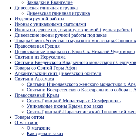
Закладки в Евангелие
Дивеевская глиняная игрушка
Дивеевская глиняная игрушка
Изделия ручной работы
Иконы с уникальными святынями
Иконы на дереве под старину с хризмой (ручная работа)
Дивеевские иконы ручной работы под заказ
Товары Свято-Успенского мужского монастыря-Саровска
Православная Греция
Православные товары из г. Бари Св. Николай Чудотворец
Святыни из Иерусалима
Святыни Введенского Владычного монастыря г Серпухо
Товары со Святой Горы Афон
Архангельский скит Дивеевской обители
Святыни Арзамаса
Святыни Николаевского женского монастыря г. Арз
Святыни Воскресенского Кафедрального собора г. 
Православный Крым
Свято-Троицкий Монастырь г. Симферополь
Уникальные иконы Крыма под заказ
Свято-Троицкий-Параскевиевский Топловский жен
Товары оптом
О магазине
О магазине
Как сделать заказ