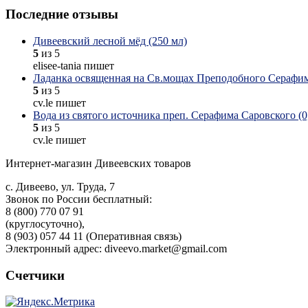
Последние отзывы
Дивеевский лесной мёд (250 мл)
5
из 5
elisee-tania пишет
Ладанка освященная на Св.мощах Преподобного Серафим
5
из 5
cv.le пишет
Вода из святого источника преп. Серафима Саровского (0,
5
из 5
cv.le пишет
Интернет-магазин Дивеевских товаров
с. Дивеево, ул. Труда, 7
Звонок по России бесплатный:
8 (800) 770 07 91
(круглосуточно),
8 (903) 057 44 11 (Оперативная связь)
Электронный адрес: diveevo.market@gmail.com
Счетчики