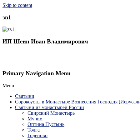
Skip to content
зв1
ИП Шеин Иван Владимирович
Primary Navigation Menu
Menu
Святыни
Сорокоусты в Монастыре Вознесения Господня (Иерусал
Святыни из монастырей России
Свирский Монастырь
Муром
Оптина Пустынь
Толга
Годеново