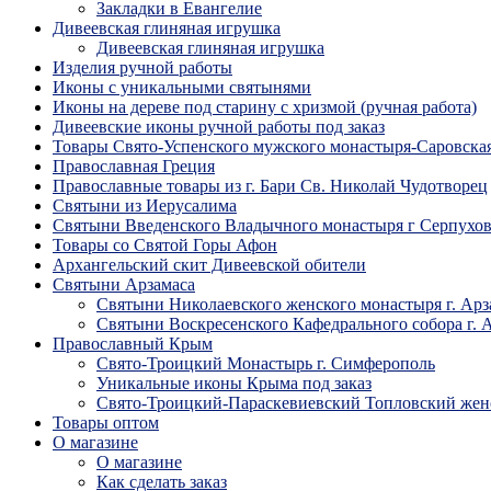
Закладки в Евангелие
Дивеевская глиняная игрушка
Дивеевская глиняная игрушка
Изделия ручной работы
Иконы с уникальными святынями
Иконы на дереве под старину с хризмой (ручная работа)
Дивеевские иконы ручной работы под заказ
Товары Свято-Успенского мужского монастыря-Саровска
Православная Греция
Православные товары из г. Бари Св. Николай Чудотворец
Святыни из Иерусалима
Святыни Введенского Владычного монастыря г Серпухо
Товары со Святой Горы Афон
Архангельский скит Дивеевской обители
Святыни Арзамаса
Святыни Николаевского женского монастыря г. Арз
Святыни Воскресенского Кафедрального собора г. 
Православный Крым
Свято-Троицкий Монастырь г. Симферополь
Уникальные иконы Крыма под заказ
Свято-Троицкий-Параскевиевский Топловский жен
Товары оптом
О магазине
О магазине
Как сделать заказ