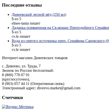
Последние отзывы
Дивеевский лесной мёд (250 мл)
5
из 5
elisee-tania пишет
Ладанка освященная на Св.мощах Преподобного Серафим
5
из 5
cv.le пишет
Вода из святого источника преп. Серафима Саровского (0,
5
из 5
cv.le пишет
Интернет-магазин Дивеевских товаров
с. Дивеево, ул. Труда, 7
Звонок по России бесплатный:
8 (800) 770 07 91
(круглосуточно),
8 (903) 057 44 11 (Оперативная связь)
Электронный адрес: diveevo.market@gmail.com
Счетчики