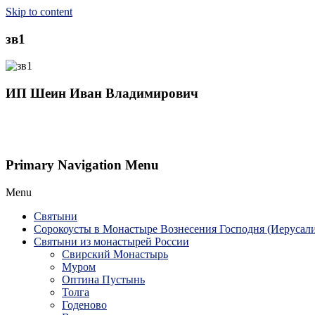
Skip to content
зв1
ИП Шеин Иван Владимирович
Primary Navigation Menu
Menu
Святыни
Сорокоусты в Монастыре Вознесения Господня (Иерусал
Святыни из монастырей России
Свирский Монастырь
Муром
Оптина Пустынь
Толга
Годеново