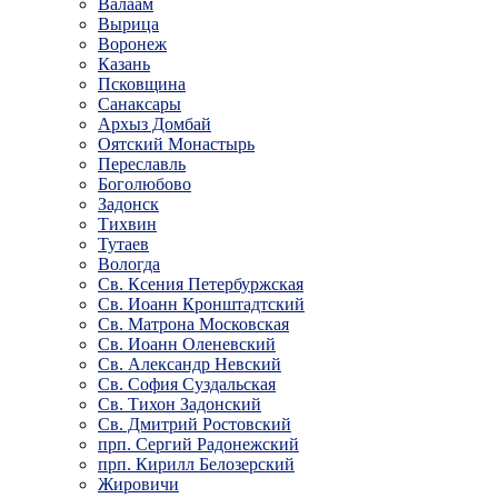
Валаам
Вырица
Воронеж
Казань
Псковщина
Санаксары
Архыз Домбай
Оятский Монастырь
Переславль
Боголюбово
Задонск
Тихвин
Тутаев
Вологда
Св. Ксения Петербуржская
Св. Иоанн Кронштадтский
Св. Матрона Московская
Св. Иоанн Оленевский
Св. Александр Невский
Св. София Суздальская
Св. Тихон Задонский
Св. Дмитрий Ростовский
прп. Сергий Радонежский
прп. Кирилл Белозерский
Жировичи