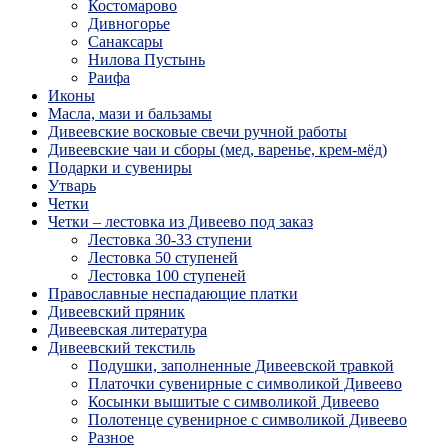
Костомарово
Дивногорье
Санаксары
Нилова Пустынь
Раифа
Иконы
Масла, мази и бальзамы
Дивеевские восковые свечи ручной работы
Дивеевские чаи и сборы (мед, варенье, крем-мёд)
Подарки и сувениры
Утварь
Четки
Четки – лестовка из Дивеево под заказ
Лестовка 30-33 ступени
Лестовка 50 ступеней
Лестовка 100 ступеней
Православные неспадающие платки
Дивеевский пряник
Дивеевская литература
Дивеевский текстиль
Подушки, заполненные Дивеевской травкой
Платочки сувенирные с символикой Дивеево
Косынки вышитые с символикой Дивеево
Полотенце сувенирное с символикой Дивеево
Разное