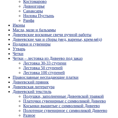
Костомарово
Дивногорье
Санаксары
Нилова Пустынь
Раифа
Иконы
Масла, мази и бальзамы
Дивеевские восковые свечи ручной работы
Дивеевские чаи и сборы (мед, варенье, крем-мёд)
Подарки и сувениры
Утварь
Четки
Четки – лестовка из Дивеево под заказ
Лестовка 30-33 ступени
Лестовка 50 ступеней
Лестовка 100 ступеней
Православные неспадающие платки
Дивеевский пряник
Дивеевская литература
Дивеевский текстиль
Подушки, заполненные Дивеевской травкой
Платочки сувенирные с символикой Дивеево
Косынки вышитые с символикой Дивеево
Полотенце сувенирное с символикой Дивеево
Разное