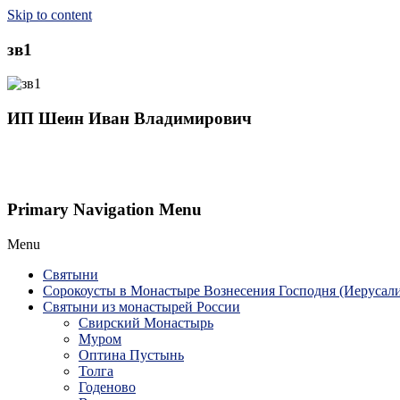
Skip to content
зв1
ИП Шеин Иван Владимирович
Primary Navigation Menu
Menu
Святыни
Сорокоусты в Монастыре Вознесения Господня (Иерусал
Святыни из монастырей России
Свирский Монастырь
Муром
Оптина Пустынь
Толга
Годеново