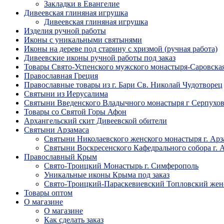
Закладки в Евангелие
Дивеевская глиняная игрушка
Дивеевская глиняная игрушка
Изделия ручной работы
Иконы с уникальными святынями
Иконы на дереве под старину с хризмой (ручная работа)
Дивеевские иконы ручной работы под заказ
Товары Свято-Успенского мужского монастыря-Саровска
Православная Греция
Православные товары из г. Бари Св. Николай Чудотворец
Святыни из Иерусалима
Святыни Введенского Владычного монастыря г Серпухо
Товары со Святой Горы Афон
Архангельский скит Дивеевской обители
Святыни Арзамаса
Святыни Николаевского женского монастыря г. Арз
Святыни Воскресенского Кафедрального собора г. 
Православный Крым
Свято-Троицкий Монастырь г. Симферополь
Уникальные иконы Крыма под заказ
Свято-Троицкий-Параскевиевский Топловский жен
Товары оптом
О магазине
О магазине
Как сделать заказ