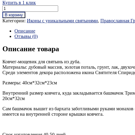
Купить в 1 клик
В корзину
Категории:
Иконы с уникальными святынями
,
Православная Г
Описание
Отзывы (0)
Описание товара
Ковчег-мощевик для святынь из дуба.
Материалы: дубовый массив, золотая поталь, грунт, лак, двух
Среди элементов декора расположена икона Святителя Спирид
Размеры: 40см*32см*23см
Внутренний размер ковчега, куда закладывается башмачок Три
20см*32см
Сам башмачок вышит из бархата заботливыми руками монахов 
имеется на внутренней стороне крышки ковчега.
Срок изготовления 40-50 дней