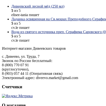
Дивеевский лесной мёд (250 мл)
5
из 5
elisee-tania пишет
Ладанка освященная на Св.мощах Преподобного Серафим
5
из 5
cv.le пишет
Вода из святого источника преп. Серафима Саровского (0,
5
из 5
cv.le пишет
Интернет-магазин Дивеевских товаров
с. Дивеево, ул. Труда, 7
Звонок по России бесплатный:
8 (800) 770 07 91
(круглосуточно),
8 (903) 057 44 11 (Оперативная связь)
Электронный адрес: diveevo.market@gmail.com
Счетчики
О магазине