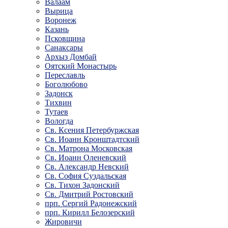
Валаам
Вырица
Воронеж
Казань
Псковщина
Санаксары
Архыз Домбай
Оятский Монастырь
Переславль
Боголюбово
Задонск
Тихвин
Тутаев
Вологда
Св. Ксения Петербуржская
Св. Иоанн Кронштадтский
Св. Матрона Московская
Св. Иоанн Оленевский
Св. Александр Невский
Св. София Суздальская
Св. Тихон Задонский
Св. Дмитрий Ростовский
прп. Сергий Радонежский
прп. Кирилл Белозерский
Жировичи