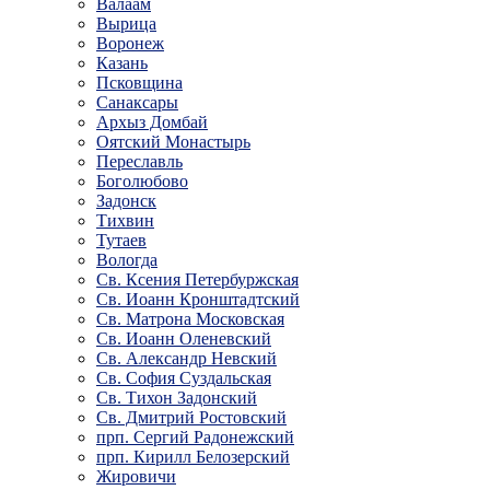
Валаам
Вырица
Воронеж
Казань
Псковщина
Санаксары
Архыз Домбай
Оятский Монастырь
Переславль
Боголюбово
Задонск
Тихвин
Тутаев
Вологда
Св. Ксения Петербуржская
Св. Иоанн Кронштадтский
Св. Матрона Московская
Св. Иоанн Оленевский
Св. Александр Невский
Св. София Суздальская
Св. Тихон Задонский
Св. Дмитрий Ростовский
прп. Сергий Радонежский
прп. Кирилл Белозерский
Жировичи