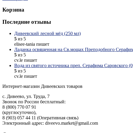
Корзина
Последние отзывы
Дивеевский лесной мёд (250 мл)
5
из 5
elisee-tania пишет
Ладанка освященная на Св.мощах Преподобного Серафим
5
из 5
cv.le пишет
Вода из святого источника преп. Серафима Саровского (0,
5
из 5
cv.le пишет
Интернет-магазин Дивеевских товаров
с. Дивеево, ул. Труда, 7
Звонок по России бесплатный:
8 (800) 770 07 91
(круглосуточно),
8 (903) 057 44 11 (Оперативная связь)
Электронный адрес: diveevo.market@gmail.com