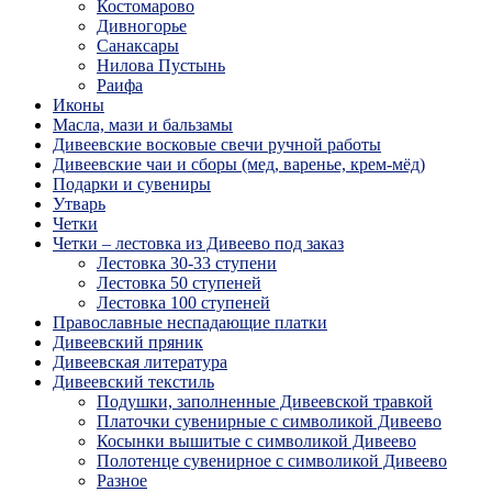
Костомарово
Дивногорье
Санаксары
Нилова Пустынь
Раифа
Иконы
Масла, мази и бальзамы
Дивеевские восковые свечи ручной работы
Дивеевские чаи и сборы (мед, варенье, крем-мёд)
Подарки и сувениры
Утварь
Четки
Четки – лестовка из Дивеево под заказ
Лестовка 30-33 ступени
Лестовка 50 ступеней
Лестовка 100 ступеней
Православные неспадающие платки
Дивеевский пряник
Дивеевская литература
Дивеевский текстиль
Подушки, заполненные Дивеевской травкой
Платочки сувенирные с символикой Дивеево
Косынки вышитые с символикой Дивеево
Полотенце сувенирное с символикой Дивеево
Разное