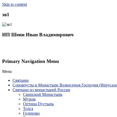
Skip to content
зв1
ИП Шеин Иван Владимирович
Primary Navigation Menu
Menu
Святыни
Сорокоусты в Монастыре Вознесения Господня (Иерусал
Святыни из монастырей России
Свирский Монастырь
Муром
Оптина Пустынь
Толга
Годеново