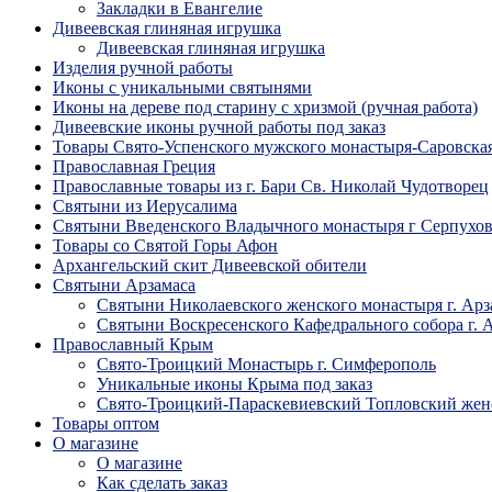
Закладки в Евангелие
Дивеевская глиняная игрушка
Дивеевская глиняная игрушка
Изделия ручной работы
Иконы с уникальными святынями
Иконы на дереве под старину с хризмой (ручная работа)
Дивеевские иконы ручной работы под заказ
Товары Свято-Успенского мужского монастыря-Саровска
Православная Греция
Православные товары из г. Бари Св. Николай Чудотворец
Святыни из Иерусалима
Святыни Введенского Владычного монастыря г Серпухо
Товары со Святой Горы Афон
Архангельский скит Дивеевской обители
Святыни Арзамаса
Святыни Николаевского женского монастыря г. Арз
Святыни Воскресенского Кафедрального собора г. 
Православный Крым
Свято-Троицкий Монастырь г. Симферополь
Уникальные иконы Крыма под заказ
Свято-Троицкий-Параскевиевский Топловский жен
Товары оптом
О магазине
О магазине
Как сделать заказ