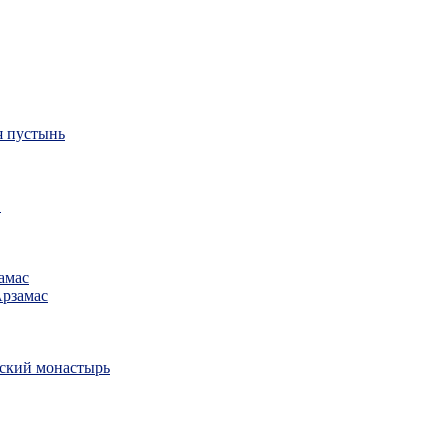
я пустынь
в
амас
Арзамас
ский монастырь