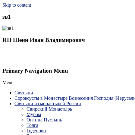
Skip to content
зв1
ИП Шеин Иван Владимирович
Primary Navigation Menu
Menu
Святыни
Сорокоусты в Монастыре Вознесения Господня (Иерусал
Святыни из монастырей России
Свирский Монастырь
Муром
Оптина Пустынь
Толга
Годеново