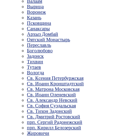
Валаам
Вырица
Воронеж
Казань
Псковщина
Санаксары
Архыз Домбай
Оятский Монастырь
Переславль
Боголюбово
Задонск
Тихвин
Тутаев
Вологда
Св. Ксения Петербуржская
Св. Иоанн Кронштадтский
Св. Матрона Московская
Св. Иоанн Оленевский
Св. Александр Невский
Св. София Суздальская
Св. Тихон Задонский
Св. Дмитрий Ростовский
прп. Сергий Радонежский
прп. Кирилл Белозерский
Жировичи