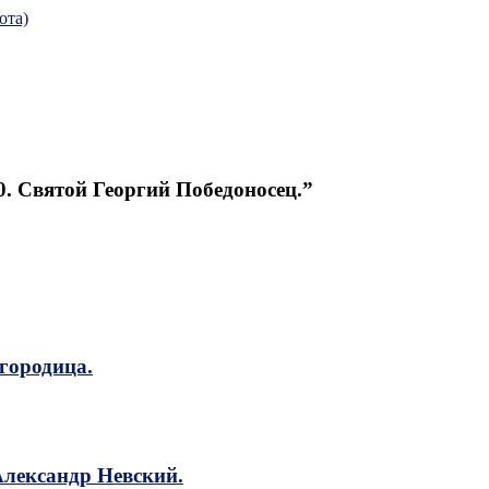
ота)
0. Святой Георгий Победоносец.”
городица.
Александр Невский.