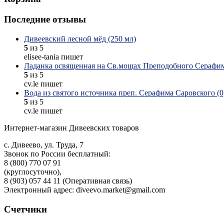
Последние отзывы
Дивеевский лесной мёд (250 мл)
5
из 5
elisee-tania пишет
Ладанка освященная на Св.мощах Преподобного Серафим
5
из 5
cv.le пишет
Вода из святого источника преп. Серафима Саровского (0,
5
из 5
cv.le пишет
Интернет-магазин Дивеевских товаров
с. Дивеево, ул. Труда, 7
Звонок по России бесплатный:
8 (800) 770 07 91
(круглосуточно),
8 (903) 057 44 11 (Оперативная связь)
Электронный адрес: diveevo.market@gmail.com
Счетчики