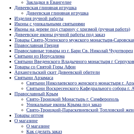
Закладки в Евангелие
Дивеевская глиняная игрушка
Дивеевская глиняная игрушка
Изделия ручной работы
Иконы с уникальными святынями
Иконы на дереве под старину с хризмой (ручная работа)
Дивеевские иконы ручной работы под заказ
Товары Свято-Успенского мужского монастыря-Саровска
Православная Греция
Православные товары из г. Бари Св. Николай Чудотворец
Святыни из Иерусалима
Святыни Введенского Владычного монастыря г Серпухо
Товары со Святой Горы Афон
Архангельский скит Дивеевской обители
Святыни Арзамаса
Святыни Николаевского женского монастыря г. Арз
Святыни Воскресенского Кафедрального собора г. 
Православный Крым
Свято-Троицкий Монастырь г. Симферополь
Уникальные иконы Крыма под заказ
Свято-Троицкий-Параскевиевский Топловский жен
Товары оптом
О магазине
О магазине
Как сделать заказ