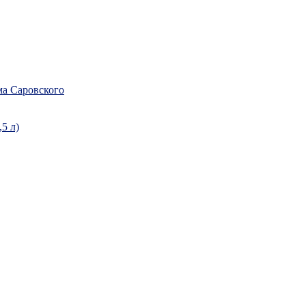
а Саровского
5 л)