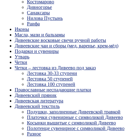
Костомарово
Дивногорье
Санаксары
Нилова Пустынь
Раифа
Иконы
Масла, мази и бальзамы
Дивеевские восковые свечи ручной работы
Дивеевские чаи и сборы (мед, варенье, крем-мёд)
Подарки и сувениры
Утварь
Четки
Четки – лестовка из Дивеево под заказ
Лестовка 30-33 ступени
Лестовка 50 ступеней
Лестовка 100 ступеней
Православные неспадающие платки
Дивеевский пряник
Дивеевская литература
Дивеевский текстиль
Подушки, заполненные Дивеевской травкой
Платочки сувенирные с символикой Дивеево
Косынки вышитые с символикой Дивеево
Полотенце сувенирное с символикой Дивеево
Разное