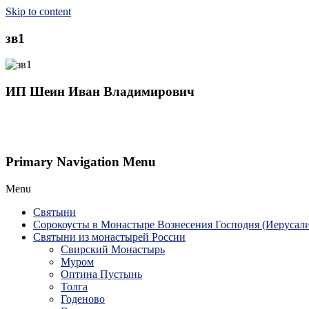
Skip to content
зв1
ИП Шеин Иван Владимирович
Primary Navigation Menu
Menu
Святыни
Сорокоусты в Монастыре Вознесения Господня (Иерусал
Святыни из монастырей России
Свирский Монастырь
Муром
Оптина Пустынь
Толга
Годеново