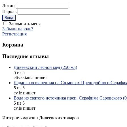
Логин
Пароль
Запомнить меня
Забыли пароль?
Регистрация
Корзина
Последние отзывы
Дивеевский лесной мёд (250 мл)
5
из 5
elisee-tania пишет
Ладанка освященная на Св.мощах Преподобного Серафим
5
из 5
cv.le пишет
Вода из святого источника преп. Серафима Саровского (0,
5
из 5
cv.le пишет
Интернет-магазин Дивеевских товаров