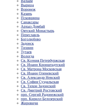
Валаам
Вырица
Воронеж
Казань
Псковщина
Санаксары
Архыз Домбай
Оятский Монастырь
Переславль
Боголюбово
Задонск
Тихвин
Тутаев
Вологда
Св. Ксения Петербуржская
Св. Иоанн Кронштадтский
Св. Матрона Московская
Св. Иоанн Оленевский
Св. Александр Невский
Св. София Суздальская
Св. Тихон Задонский
Св. Дмитрий Ростовский
прп. Сергий Радонежский
прп. Кирилл Белозерский
Жировичи