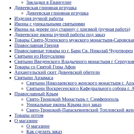
Закладки в Евангелие
Дивеевская глиняная игрушка
Дивеевская глиняная игрушка
Изделия ручной работы
Иконы с уникальными святынями
Иконы на дереве под старину с хризмой (ручная работа)
Дивеевские иконы ручной работы под заказ
Товары Свято-Успенского мужского монастыря-Саровска
Православная Греция
Православные товары из г. Бари Св. Николай Чудотворец
Святыни из Иерусалима
Святыни Введенского Владычного монастыря г Серпухо
Товары со Святой Горы Афон
Архангельский скит Дивеевской обители
Святыни Арзамаса
Святыни Николаевского женского монастыря г. Арз
Святыни Воскресенского Кафедрального собора г. 
Православный Крым
Свято-Троицкий Монастырь г. Симферополь
Уникальные иконы Крыма под заказ
Свято-Троицкий-Параскевиевский Топловский жен
Товары оптом
О магазине
О магазине
Как сделать заказ