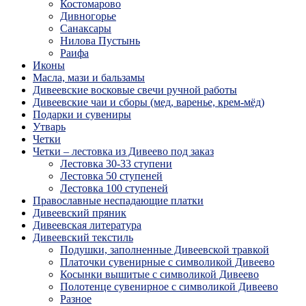
Костомарово
Дивногорье
Санаксары
Нилова Пустынь
Раифа
Иконы
Масла, мази и бальзамы
Дивеевские восковые свечи ручной работы
Дивеевские чаи и сборы (мед, варенье, крем-мёд)
Подарки и сувениры
Утварь
Четки
Четки – лестовка из Дивеево под заказ
Лестовка 30-33 ступени
Лестовка 50 ступеней
Лестовка 100 ступеней
Православные неспадающие платки
Дивеевский пряник
Дивеевская литература
Дивеевский текстиль
Подушки, заполненные Дивеевской травкой
Платочки сувенирные с символикой Дивеево
Косынки вышитые с символикой Дивеево
Полотенце сувенирное с символикой Дивеево
Разное