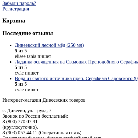
Забыли пароль?
Регистрация
Корзина
Последние отзывы
Дивеевский лесной мёд (250 мл)
5
из 5
elisee-tania пишет
Ладанка освященная на Св.мощах Преподобного Серафим
5
из 5
cv.le пишет
Вода из святого источника преп. Серафима Саровского (0,
5
из 5
cv.le пишет
Интернет-магазин Дивеевских товаров
с. Дивеево, ул. Труда, 7
Звонок по России бесплатный:
8 (800) 770 07 91
(круглосуточно),
8 (903) 057 44 11 (Оперативная связь)