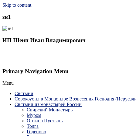
Skip to content
зв1
ИП Шеин Иван Владимирович
Primary Navigation Menu
Menu
Святыни
Сорокоусты в Монастыре Вознесения Господня (Иерусал
Святыни из монастырей России
Свирский Монастырь
Муром
Оптина Пустынь
Толга
Годеново