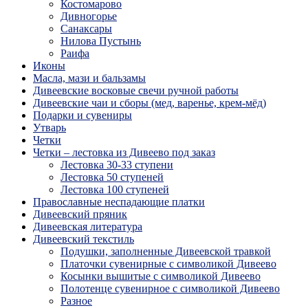
Костомарово
Дивногорье
Санаксары
Нилова Пустынь
Раифа
Иконы
Масла, мази и бальзамы
Дивеевские восковые свечи ручной работы
Дивеевские чаи и сборы (мед, варенье, крем-мёд)
Подарки и сувениры
Утварь
Четки
Четки – лестовка из Дивеево под заказ
Лестовка 30-33 ступени
Лестовка 50 ступеней
Лестовка 100 ступеней
Православные неспадающие платки
Дивеевский пряник
Дивеевская литература
Дивеевский текстиль
Подушки, заполненные Дивеевской травкой
Платочки сувенирные с символикой Дивеево
Косынки вышитые с символикой Дивеево
Полотенце сувенирное с символикой Дивеево
Разное