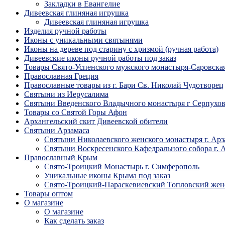
Закладки в Евангелие
Дивеевская глиняная игрушка
Дивеевская глиняная игрушка
Изделия ручной работы
Иконы с уникальными святынями
Иконы на дереве под старину с хризмой (ручная работа)
Дивеевские иконы ручной работы под заказ
Товары Свято-Успенского мужского монастыря-Саровска
Православная Греция
Православные товары из г. Бари Св. Николай Чудотворец
Святыни из Иерусалима
Святыни Введенского Владычного монастыря г Серпухо
Товары со Святой Горы Афон
Архангельский скит Дивеевской обители
Святыни Арзамаса
Святыни Николаевского женского монастыря г. Арз
Святыни Воскресенского Кафедрального собора г. 
Православный Крым
Свято-Троицкий Монастырь г. Симферополь
Уникальные иконы Крыма под заказ
Свято-Троицкий-Параскевиевский Топловский жен
Товары оптом
О магазине
О магазине
Как сделать заказ