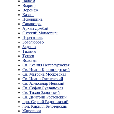
Валаам
Вырица
Воронеж
Казань
Псковщина
Санаксары
Архыз Домбай
Оятский Монастырь
Переславль
Боголюбово
Задонск
Тихвин
Тутаев
Вологда
Св. Ксения Петербуржская
Св. Иоанн Кронштадтский
Св. Матрона Московская
Св. Иоанн Оленевский
Св. Александр Невский
Св. София Суздальская
Св. Тихон Задонский
Св. Дмитрий Ростовский
прп. Сергий Радонежский
прп. Кирилл Белозерский
Жировичи