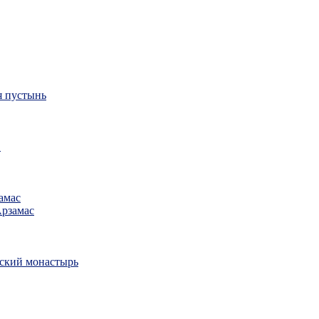
я пустынь
в
амас
Арзамас
ский монастырь