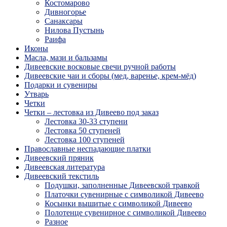
Костомарово
Дивногорье
Санаксары
Нилова Пустынь
Раифа
Иконы
Масла, мази и бальзамы
Дивеевские восковые свечи ручной работы
Дивеевские чаи и сборы (мед, варенье, крем-мёд)
Подарки и сувениры
Утварь
Четки
Четки – лестовка из Дивеево под заказ
Лестовка 30-33 ступени
Лестовка 50 ступеней
Лестовка 100 ступеней
Православные неспадающие платки
Дивеевский пряник
Дивеевская литература
Дивеевский текстиль
Подушки, заполненные Дивеевской травкой
Платочки сувенирные с символикой Дивеево
Косынки вышитые с символикой Дивеево
Полотенце сувенирное с символикой Дивеево
Разное