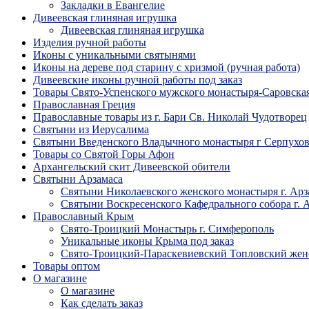
Закладки в Евангелие
Дивеевская глиняная игрушка
Дивеевская глиняная игрушка
Изделия ручной работы
Иконы с уникальными святынями
Иконы на дереве под старину с хризмой (ручная работа)
Дивеевские иконы ручной работы под заказ
Товары Свято-Успенского мужского монастыря-Саровска
Православная Греция
Православные товары из г. Бари Св. Николай Чудотворец
Святыни из Иерусалима
Святыни Введенского Владычного монастыря г Серпухо
Товары со Святой Горы Афон
Архангельский скит Дивеевской обители
Святыни Арзамаса
Святыни Николаевского женского монастыря г. Арз
Святыни Воскресенского Кафедрального собора г. 
Православный Крым
Свято-Троицкий Монастырь г. Симферополь
Уникальные иконы Крыма под заказ
Свято-Троицкий-Параскевиевский Топловский жен
Товары оптом
О магазине
О магазине
Как сделать заказ