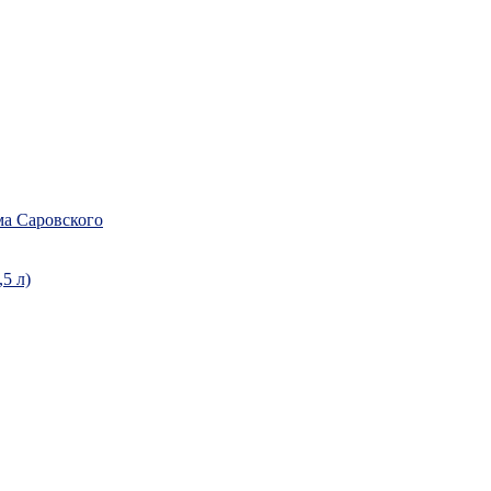
а Саровского
5 л)