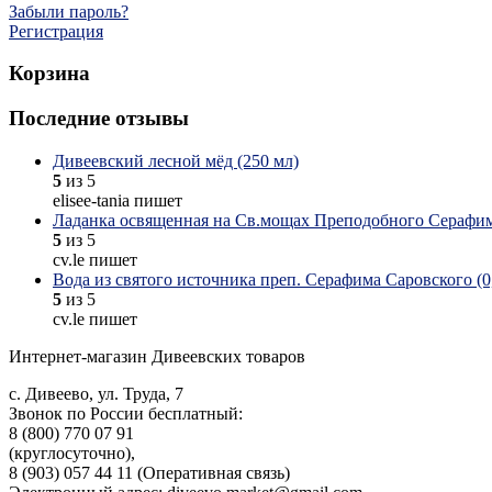
Забыли пароль?
Регистрация
Корзина
Последние отзывы
Дивеевский лесной мёд (250 мл)
5
из 5
elisee-tania пишет
Ладанка освященная на Св.мощах Преподобного Серафим
5
из 5
cv.le пишет
Вода из святого источника преп. Серафима Саровского (0,
5
из 5
cv.le пишет
Интернет-магазин Дивеевских товаров
с. Дивеево, ул. Труда, 7
Звонок по России бесплатный:
8 (800) 770 07 91
(круглосуточно),
8 (903) 057 44 11 (Оперативная связь)