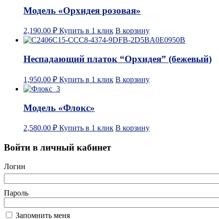
Модель «Орхидея розовая»
2,190.00
₽
Купить в 1 клик
В корзину
Неспадающий платок “Орхидея” (бежевый)
1,950.00
₽
Купить в 1 клик
В корзину
Модель «Флокс»
2,580.00
₽
Купить в 1 клик
В корзину
Войти в личный кабинет
Логин
Пароль
Запомнить меня