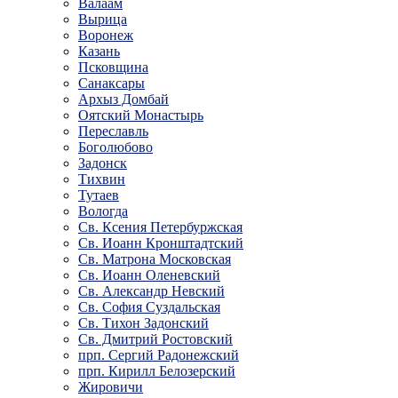
Валаам
Вырица
Воронеж
Казань
Псковщина
Санаксары
Архыз Домбай
Оятский Монастырь
Переславль
Боголюбово
Задонск
Тихвин
Тутаев
Вологда
Св. Ксения Петербуржская
Св. Иоанн Кронштадтский
Св. Матрона Московская
Св. Иоанн Оленевский
Св. Александр Невский
Св. София Суздальская
Св. Тихон Задонский
Св. Дмитрий Ростовский
прп. Сергий Радонежский
прп. Кирилл Белозерский
Жировичи