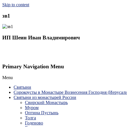
Skip to content
зв1
ИП Шеин Иван Владимирович
Primary Navigation Menu
Menu
Святыни
Сорокоусты в Монастыре Вознесения Господня (Иерусал
Святыни из монастырей России
Свирский Монастырь
Муром
Оптина Пустынь
Толга
Годеново