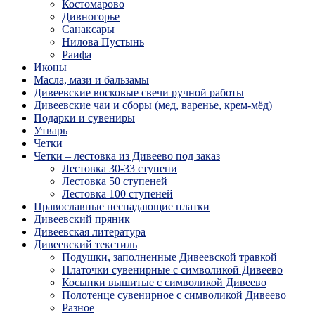
Костомарово
Дивногорье
Санаксары
Нилова Пустынь
Раифа
Иконы
Масла, мази и бальзамы
Дивеевские восковые свечи ручной работы
Дивеевские чаи и сборы (мед, варенье, крем-мёд)
Подарки и сувениры
Утварь
Четки
Четки – лестовка из Дивеево под заказ
Лестовка 30-33 ступени
Лестовка 50 ступеней
Лестовка 100 ступеней
Православные неспадающие платки
Дивеевский пряник
Дивеевская литература
Дивеевский текстиль
Подушки, заполненные Дивеевской травкой
Платочки сувенирные с символикой Дивеево
Косынки вышитые с символикой Дивеево
Полотенце сувенирное с символикой Дивеево
Разное