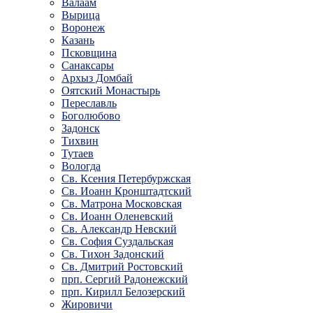
Валаам
Вырица
Воронеж
Казань
Псковщина
Санаксары
Архыз Домбай
Оятский Монастырь
Переславль
Боголюбово
Задонск
Тихвин
Тутаев
Вологда
Св. Ксения Петербуржская
Св. Иоанн Кронштадтский
Св. Матрона Московская
Св. Иоанн Оленевский
Св. Александр Невский
Св. София Суздальская
Св. Тихон Задонский
Св. Дмитрий Ростовский
прп. Сергий Радонежский
прп. Кирилл Белозерский
Жировичи