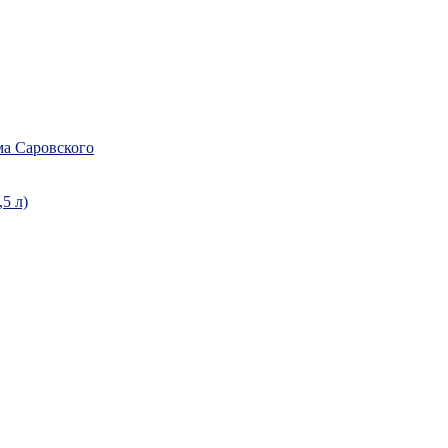
а Саровского
5 л)