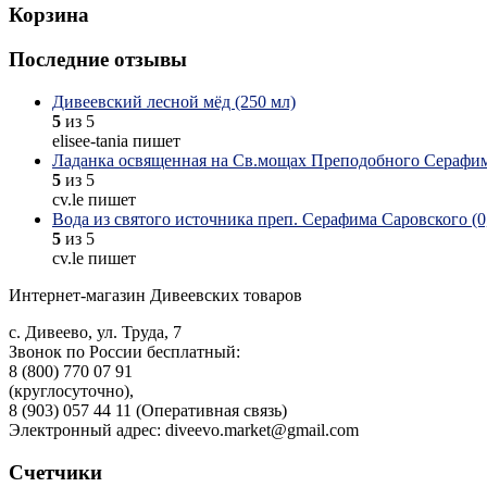
Корзина
Последние отзывы
Дивеевский лесной мёд (250 мл)
5
из 5
elisee-tania пишет
Ладанка освященная на Св.мощах Преподобного Серафим
5
из 5
cv.le пишет
Вода из святого источника преп. Серафима Саровского (0,
5
из 5
cv.le пишет
Интернет-магазин Дивеевских товаров
с. Дивеево, ул. Труда, 7
Звонок по России бесплатный:
8 (800) 770 07 91
(круглосуточно),
8 (903) 057 44 11 (Оперативная связь)
Электронный адрес: diveevo.market@gmail.com
Счетчики