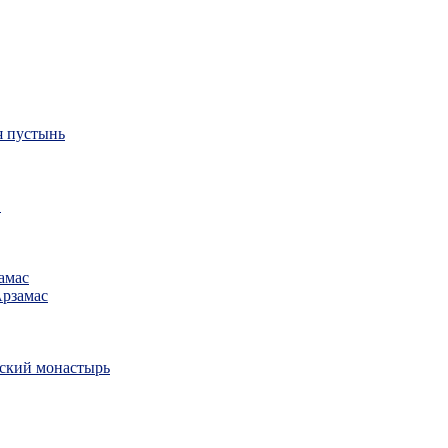
я пустынь
в
амас
Арзамас
ский монастырь