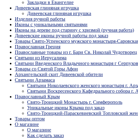
Закладки в Евангелие
Дивеевская глиняная игрушка
Дивеевская глиняная игрушка
Изделия ручной работы
Иконы с уникальными святынями
Иконы на дереве под старину с хризмой (ручная работа)
Дивеевские иконы ручной работы под заказ
Товары Свято-Успенского мужского монастыря-Саровска
Православная Греция
Православные товары из г. Бари Св. Николай Чудотворец
Святыни из Иерусалима
Святыни Введенского Владычного монастыря г Серпухо
Товары со Святой Горы Афон
Архангельский скит Дивеевской обители
Святыни Арзамаса
Святыни Николаевского женского монастыря г. Арз
Святыни Воскресенского Кафедрального собора г. 
Православный Крым
Свято-Троицкий Монастырь г. Симферополь
Уникальные иконы Крыма под заказ
Свято-Троицкий-Параскевиевский Топловский жен
Товары оптом
О магазине
О магазине
Как сделать заказ