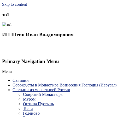
Skip to content
зв1
ИП Шеин Иван Владимирович
Primary Navigation Menu
Menu
Святыни
Сорокоусты в Монастыре Вознесения Господня (Иерусал
Святыни из монастырей России
Свирский Монастырь
Муром
Оптина Пустынь
Толга
Годеново