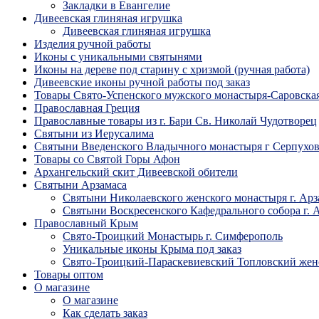
Закладки в Евангелие
Дивеевская глиняная игрушка
Дивеевская глиняная игрушка
Изделия ручной работы
Иконы с уникальными святынями
Иконы на дереве под старину с хризмой (ручная работа)
Дивеевские иконы ручной работы под заказ
Товары Свято-Успенского мужского монастыря-Саровска
Православная Греция
Православные товары из г. Бари Св. Николай Чудотворец
Святыни из Иерусалима
Святыни Введенского Владычного монастыря г Серпухо
Товары со Святой Горы Афон
Архангельский скит Дивеевской обители
Святыни Арзамаса
Святыни Николаевского женского монастыря г. Арз
Святыни Воскресенского Кафедрального собора г. 
Православный Крым
Свято-Троицкий Монастырь г. Симферополь
Уникальные иконы Крыма под заказ
Свято-Троицкий-Параскевиевский Топловский жен
Товары оптом
О магазине
О магазине
Как сделать заказ