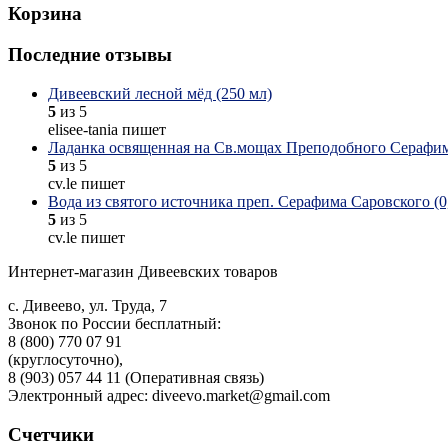
Корзина
Последние отзывы
Дивеевский лесной мёд (250 мл)
5
из 5
elisee-tania пишет
Ладанка освященная на Св.мощах Преподобного Серафим
5
из 5
cv.le пишет
Вода из святого источника преп. Серафима Саровского (0,
5
из 5
cv.le пишет
Интернет-магазин Дивеевских товаров
с. Дивеево, ул. Труда, 7
Звонок по России бесплатный:
8 (800) 770 07 91
(круглосуточно),
8 (903) 057 44 11 (Оперативная связь)
Электронный адрес: diveevo.market@gmail.com
Счетчики