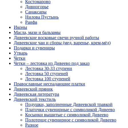
Костомарово
Дивногорье
Санаксары
Нилова Пустынь
Раифа
Иконы
Масла, мази и бальзамы
Дивеевские восковые свечи ручной работы
Дивеевские чаи и сборы (мед, варенье, крем-мёд)
Подарки и сувениры
Утварь
Четки
Четки – лестовка из Дивеево под заказ
Лестовка 30-33 ступени
Лестовка 50 ступеней
Лестовка 100 ступеней
Православные неспадающие платки
Дивеевский пряник
Дивеевская литература
Дивеевский текстиль
Подушки, заполненные Дивеевской травкой
Платочки сувенирные с символикой Дивеево
Косынки вышитые с символикой Дивеево
Полотенце сувенирное с символикой Дивеево
Разное