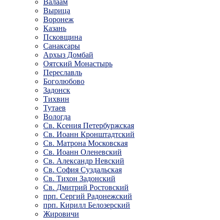
Валаам
Вырица
Воронеж
Казань
Псковщина
Санаксары
Архыз Домбай
Оятский Монастырь
Переславль
Боголюбово
Задонск
Тихвин
Тутаев
Вологда
Св. Ксения Петербуржская
Св. Иоанн Кронштадтский
Св. Матрона Московская
Св. Иоанн Оленевский
Св. Александр Невский
Св. София Суздальская
Св. Тихон Задонский
Св. Дмитрий Ростовский
прп. Сергий Радонежский
прп. Кирилл Белозерский
Жировичи