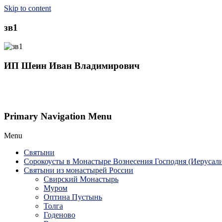
Skip to content
зв1
ИП Шеин Иван Владимирович
Primary Navigation Menu
Menu
Святыни
Сорокоусты в Монастыре Вознесения Господня (Иерусал
Святыни из монастырей России
Свирский Монастырь
Муром
Оптина Пустынь
Толга
Годеново