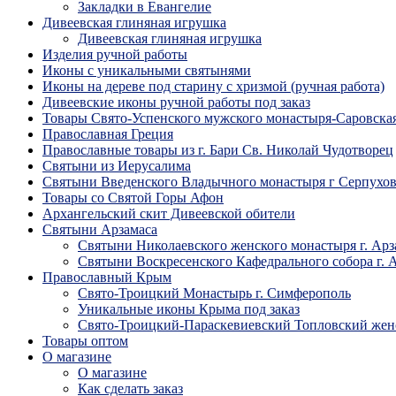
Закладки в Евангелие
Дивеевская глиняная игрушка
Дивеевская глиняная игрушка
Изделия ручной работы
Иконы с уникальными святынями
Иконы на дереве под старину с хризмой (ручная работа)
Дивеевские иконы ручной работы под заказ
Товары Свято-Успенского мужского монастыря-Саровска
Православная Греция
Православные товары из г. Бари Св. Николай Чудотворец
Святыни из Иерусалима
Святыни Введенского Владычного монастыря г Серпухо
Товары со Святой Горы Афон
Архангельский скит Дивеевской обители
Святыни Арзамаса
Святыни Николаевского женского монастыря г. Арз
Святыни Воскресенского Кафедрального собора г. 
Православный Крым
Свято-Троицкий Монастырь г. Симферополь
Уникальные иконы Крыма под заказ
Свято-Троицкий-Параскевиевский Топловский жен
Товары оптом
О магазине
О магазине
Как сделать заказ