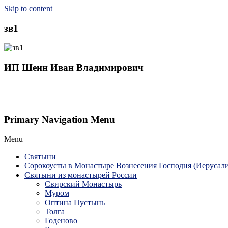
Skip to content
зв1
ИП Шеин Иван Владимирович
Primary Navigation Menu
Menu
Святыни
Сорокоусты в Монастыре Вознесения Господня (Иерусал
Святыни из монастырей России
Свирский Монастырь
Муром
Оптина Пустынь
Толга
Годеново