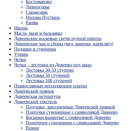
Костомарово
Дивногорье
Санаксары
Нилова Пустынь
Раифа
Иконы
Масла, мази и бальзамы
Дивеевские восковые свечи ручной работы
Дивеевские чаи и сборы (мед, варенье, крем-мёд)
Подарки и сувениры
Утварь
Четки
Четки – лестовка из Дивеево под заказ
Лестовка 30-33 ступени
Лестовка 50 ступеней
Лестовка 100 ступеней
Православные неспадающие платки
Дивеевский пряник
Дивеевская литература
Дивеевский текстиль
Подушки, заполненные Дивеевской травкой
Платочки сувенирные с символикой Дивеево
Косынки вышитые с символикой Дивеево
Полотенце сувенирное с символикой Дивеево
Разное