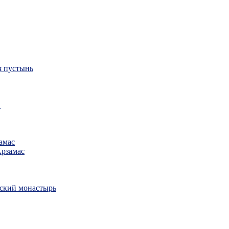
я пустынь
в
амас
Арзамас
ский монастырь