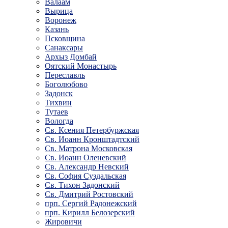
Валаам
Вырица
Воронеж
Казань
Псковщина
Санаксары
Архыз Домбай
Оятский Монастырь
Переславль
Боголюбово
Задонск
Тихвин
Тутаев
Вологда
Св. Ксения Петербуржская
Св. Иоанн Кронштадтский
Св. Матрона Московская
Св. Иоанн Оленевский
Св. Александр Невский
Св. София Суздальская
Св. Тихон Задонский
Св. Дмитрий Ростовский
прп. Сергий Радонежский
прп. Кирилл Белозерский
Жировичи