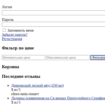
Логин
Пароль
Запомнить меня
Забыли пароль?
Регистрация
Фильтр по цене
Фильтро
Корзина
Последние отзывы
Дивеевский лесной мёд (250 мл)
5
из 5
elisee-tania пишет
Ладанка освященная на Св.мощах Преподобного Серафим
5
из 5