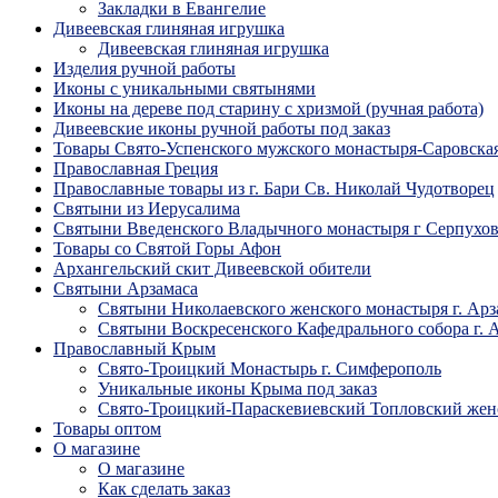
Закладки в Евангелие
Дивеевская глиняная игрушка
Дивеевская глиняная игрушка
Изделия ручной работы
Иконы с уникальными святынями
Иконы на дереве под старину с хризмой (ручная работа)
Дивеевские иконы ручной работы под заказ
Товары Свято-Успенского мужского монастыря-Саровска
Православная Греция
Православные товары из г. Бари Св. Николай Чудотворец
Святыни из Иерусалима
Святыни Введенского Владычного монастыря г Серпухо
Товары со Святой Горы Афон
Архангельский скит Дивеевской обители
Святыни Арзамаса
Святыни Николаевского женского монастыря г. Арз
Святыни Воскресенского Кафедрального собора г. 
Православный Крым
Свято-Троицкий Монастырь г. Симферополь
Уникальные иконы Крыма под заказ
Свято-Троицкий-Параскевиевский Топловский жен
Товары оптом
О магазине
О магазине
Как сделать заказ