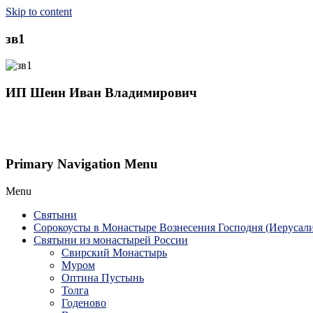
Skip to content
зв1
ИП Шеин Иван Владимирович
Primary Navigation Menu
Menu
Святыни
Сорокоусты в Монастыре Вознесения Господня (Иерусал
Святыни из монастырей России
Свирский Монастырь
Муром
Оптина Пустынь
Толга
Годеново