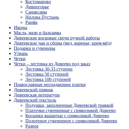
Костомарово
Дивногорье
Санаксары
Нилова Пустынь
Раифа
Иконы
Масла, мази и бальзамы
Дивеевские восковые свечи ручной работы
Дивеевские чаи и сборы (мед, варенье, крем-мёд)
Подарки и сувениры
Утварь
Четки
Четки – лестовка из Дивеево под заказ
Лестовка 30-33 ступени
Лестовка 50 ступеней
Лестовка 100 ступеней
Православные неспадающие платки
Дивеевский пряник
Дивеевская литература
Дивеевский текстиль
Подушки, заполненные Дивеевской травкой
Платочки сувенирные с символикой Дивеево
Косынки вышитые с символикой Дивеево
Полотенце сувенирное с символикой Дивеево
Разное