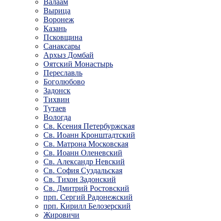
Валаам
Вырица
Воронеж
Казань
Псковщина
Санаксары
Архыз Домбай
Оятский Монастырь
Переславль
Боголюбово
Задонск
Тихвин
Тутаев
Вологда
Св. Ксения Петербуржская
Св. Иоанн Кронштадтский
Св. Матрона Московская
Св. Иоанн Оленевский
Св. Александр Невский
Св. София Суздальская
Св. Тихон Задонский
Св. Дмитрий Ростовский
прп. Сергий Радонежский
прп. Кирилл Белозерский
Жировичи