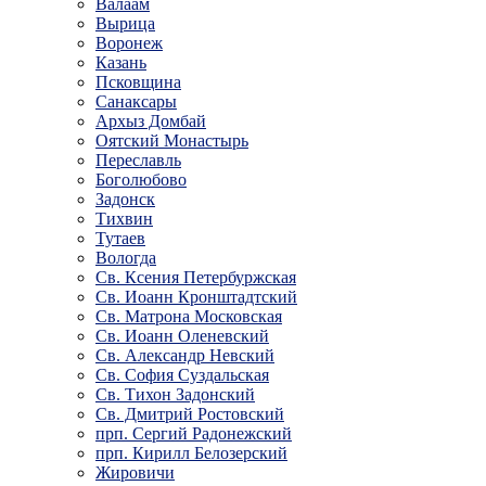
Валаам
Вырица
Воронеж
Казань
Псковщина
Санаксары
Архыз Домбай
Оятский Монастырь
Переславль
Боголюбово
Задонск
Тихвин
Тутаев
Вологда
Св. Ксения Петербуржская
Св. Иоанн Кронштадтский
Св. Матрона Московская
Св. Иоанн Оленевский
Св. Александр Невский
Св. София Суздальская
Св. Тихон Задонский
Св. Дмитрий Ростовский
прп. Сергий Радонежский
прп. Кирилл Белозерский
Жировичи