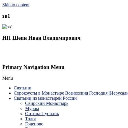
Skip to content
зв1
ИП Шеин Иван Владимирович
Primary Navigation Menu
Menu
Святыни
Сорокоусты в Монастыре Вознесения Господня (Иерусал
Святыни из монастырей России
Свирский Монастырь
Муром
Оптина Пустынь
Толга
Годеново