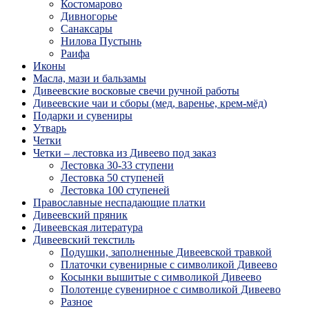
Костомарово
Дивногорье
Санаксары
Нилова Пустынь
Раифа
Иконы
Масла, мази и бальзамы
Дивеевские восковые свечи ручной работы
Дивеевские чаи и сборы (мед, варенье, крем-мёд)
Подарки и сувениры
Утварь
Четки
Четки – лестовка из Дивеево под заказ
Лестовка 30-33 ступени
Лестовка 50 ступеней
Лестовка 100 ступеней
Православные неспадающие платки
Дивеевский пряник
Дивеевская литература
Дивеевский текстиль
Подушки, заполненные Дивеевской травкой
Платочки сувенирные с символикой Дивеево
Косынки вышитые с символикой Дивеево
Полотенце сувенирное с символикой Дивеево
Разное