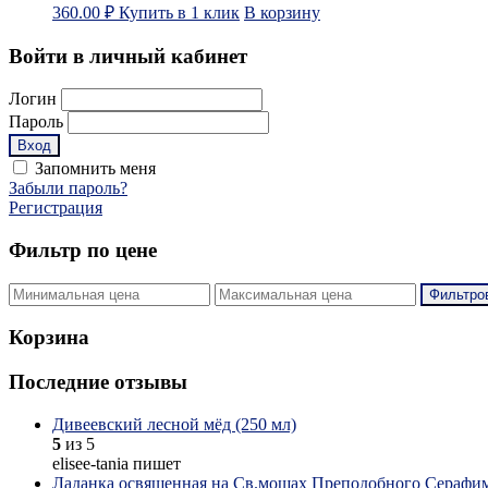
360.00
₽
Купить в 1 клик
В корзину
Войти в личный кабинет
Логин
Пароль
Запомнить меня
Забыли пароль?
Регистрация
Фильтр по цене
Фильтро
Корзина
Последние отзывы
Дивеевский лесной мёд (250 мл)
5
из 5
elisee-tania пишет
Ладанка освященная на Св.мощах Преподобного Серафим