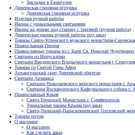
Закладки в Евангелие
Дивеевская глиняная игрушка
Дивеевская глиняная игрушка
Изделия ручной работы
Иконы с уникальными святынями
Иконы на дереве под старину с хризмой (ручная работа)
Дивеевские иконы ручной работы под заказ
Товары Свято-Успенского мужского монастыря-Саровска
Православная Греция
Православные товары из г. Бари Св. Николай Чудотворец
Святыни из Иерусалима
Святыни Введенского Владычного монастыря г Серпухо
Товары со Святой Горы Афон
Архангельский скит Дивеевской обители
Святыни Арзамаса
Святыни Николаевского женского монастыря г. Арз
Святыни Воскресенского Кафедрального собора г. 
Православный Крым
Свято-Троицкий Монастырь г. Симферополь
Уникальные иконы Крыма под заказ
Свято-Троицкий-Параскевиевский Топловский жен
Товары оптом
О магазине
О магазине
Как сделать заказ