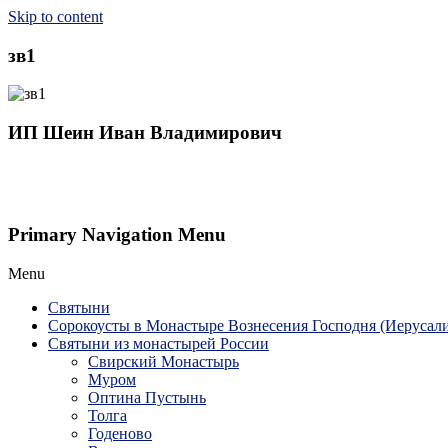
Skip to content
зв1
ИП Шеин Иван Владимирович
Primary Navigation Menu
Menu
Святыни
Сорокоусты в Монастыре Вознесения Господня (Иерусал
Святыни из монастырей России
Свирский Монастырь
Муром
Оптина Пустынь
Толга
Годеново