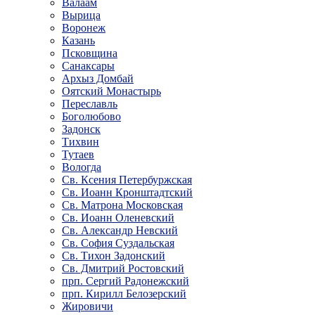
Валаам
Вырица
Воронеж
Казань
Псковщина
Санаксары
Архыз Домбай
Оятский Монастырь
Переславль
Боголюбово
Задонск
Тихвин
Тутаев
Вологда
Св. Ксения Петербуржская
Св. Иоанн Кронштадтский
Св. Матрона Московская
Св. Иоанн Оленевский
Св. Александр Невский
Св. София Суздальская
Св. Тихон Задонский
Св. Дмитрий Ростовский
прп. Сергий Радонежский
прп. Кирилл Белозерский
Жировичи