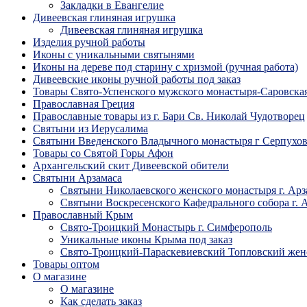
Закладки в Евангелие
Дивеевская глиняная игрушка
Дивеевская глиняная игрушка
Изделия ручной работы
Иконы с уникальными святынями
Иконы на дереве под старину с хризмой (ручная работа)
Дивеевские иконы ручной работы под заказ
Товары Свято-Успенского мужского монастыря-Саровска
Православная Греция
Православные товары из г. Бари Св. Николай Чудотворец
Святыни из Иерусалима
Святыни Введенского Владычного монастыря г Серпухо
Товары со Святой Горы Афон
Архангельский скит Дивеевской обители
Святыни Арзамаса
Святыни Николаевского женского монастыря г. Арз
Святыни Воскресенского Кафедрального собора г. 
Православный Крым
Свято-Троицкий Монастырь г. Симферополь
Уникальные иконы Крыма под заказ
Свято-Троицкий-Параскевиевский Топловский жен
Товары оптом
О магазине
О магазине
Как сделать заказ