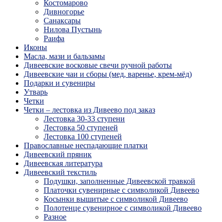
Костомарово
Дивногорье
Санаксары
Нилова Пустынь
Раифа
Иконы
Масла, мази и бальзамы
Дивеевские восковые свечи ручной работы
Дивеевские чаи и сборы (мед, варенье, крем-мёд)
Подарки и сувениры
Утварь
Четки
Четки – лестовка из Дивеево под заказ
Лестовка 30-33 ступени
Лестовка 50 ступеней
Лестовка 100 ступеней
Православные неспадающие платки
Дивеевский пряник
Дивеевская литература
Дивеевский текстиль
Подушки, заполненные Дивеевской травкой
Платочки сувенирные с символикой Дивеево
Косынки вышитые с символикой Дивеево
Полотенце сувенирное с символикой Дивеево
Разное