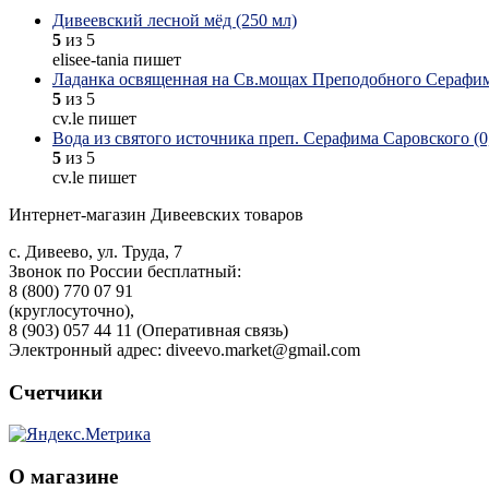
Дивеевский лесной мёд (250 мл)
5
из 5
elisee-tania пишет
Ладанка освященная на Св.мощах Преподобного Серафим
5
из 5
cv.le пишет
Вода из святого источника преп. Серафима Саровского (0,
5
из 5
cv.le пишет
Интернет-магазин Дивеевских товаров
с. Дивеево, ул. Труда, 7
Звонок по России бесплатный:
8 (800) 770 07 91
(круглосуточно),
8 (903) 057 44 11 (Оперативная связь)
Электронный адрес: diveevo.market@gmail.com
Счетчики
О магазине