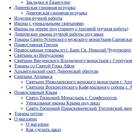
Закладки в Евангелие
Дивеевская глиняная игрушка
Дивеевская глиняная игрушка
Изделия ручной работы
Иконы с уникальными святынями
Иконы на дереве под старину с хризмой (ручная работа)
Дивеевские иконы ручной работы под заказ
Товары Свято-Успенского мужского монастыря-Саровска
Православная Греция
Православные товары из г. Бари Св. Николай Чудотворец
Святыни из Иерусалима
Святыни Введенского Владычного монастыря г Серпухо
Товары со Святой Горы Афон
Архангельский скит Дивеевской обители
Святыни Арзамаса
Святыни Николаевского женского монастыря г. Арз
Святыни Воскресенского Кафедрального собора г. 
Православный Крым
Свято-Троицкий Монастырь г. Симферополь
Уникальные иконы Крыма под заказ
Свято-Троицкий-Параскевиевский Топловский жен
Товары оптом
О магазине
О магазине
Как сделать заказ