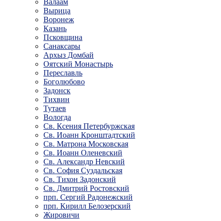
Валаам
Вырица
Воронеж
Казань
Псковщина
Санаксары
Архыз Домбай
Оятский Монастырь
Переславль
Боголюбово
Задонск
Тихвин
Тутаев
Вологда
Св. Ксения Петербуржская
Св. Иоанн Кронштадтский
Св. Матрона Московская
Св. Иоанн Оленевский
Св. Александр Невский
Св. София Суздальская
Св. Тихон Задонский
Св. Дмитрий Ростовский
прп. Сергий Радонежский
прп. Кирилл Белозерский
Жировичи