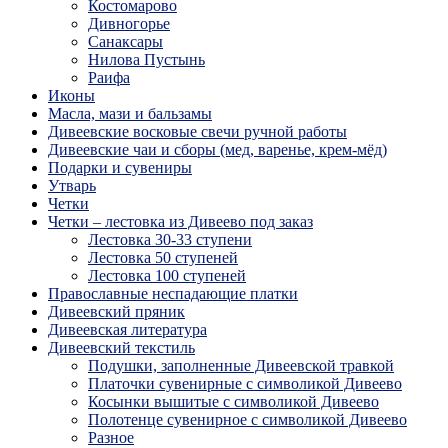
Костомарово
Дивногорье
Санаксары
Нилова Пустынь
Раифа
Иконы
Масла, мази и бальзамы
Дивеевские восковые свечи ручной работы
Дивеевские чаи и сборы (мед, варенье, крем-мёд)
Подарки и сувениры
Утварь
Четки
Четки – лестовка из Дивеево под заказ
Лестовка 30-33 ступени
Лестовка 50 ступеней
Лестовка 100 ступеней
Православные неспадающие платки
Дивеевский пряник
Дивеевская литература
Дивеевский текстиль
Подушки, заполненные Дивеевской травкой
Платочки сувенирные с символикой Дивеево
Косынки вышитые с символикой Дивеево
Полотенце сувенирное с символикой Дивеево
Разное