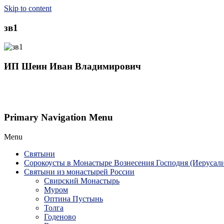
Skip to content
зв1
ИП Шеин Иван Владимирович
Primary Navigation Menu
Menu
Святыни
Сорокоусты в Монастыре Вознесения Господня (Иерусал
Святыни из монастырей России
Свирский Монастырь
Муром
Оптина Пустынь
Толга
Годеново