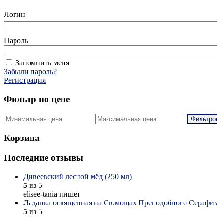
Логин
Пароль
Запомнить меня
Забыли пароль?
Регистрация
Фильтр по цене
Фильтро
Корзина
Последние отзывы
Дивеевский лесной мёд (250 мл)
5
из 5
elisee-tania пишет
Ладанка освященная на Св.мощах Преподобного Серафим
5
из 5