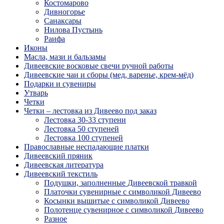
Костомарово
Дивногорье
Санаксары
Нилова Пустынь
Раифа
Иконы
Масла, мази и бальзамы
Дивеевские восковые свечи ручной работы
Дивеевские чаи и сборы (мед, варенье, крем-мёд)
Подарки и сувениры
Утварь
Четки
Четки – лестовка из Дивеево под заказ
Лестовка 30-33 ступени
Лестовка 50 ступеней
Лестовка 100 ступеней
Православные неспадающие платки
Дивеевский пряник
Дивеевская литература
Дивеевский текстиль
Подушки, заполненные Дивеевской травкой
Платочки сувенирные с символикой Дивеево
Косынки вышитые с символикой Дивеево
Полотенце сувенирное с символикой Дивеево
Разное