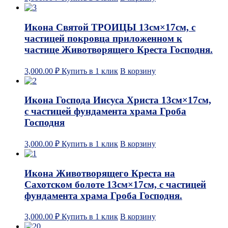
Икона Святой ТРОИЦЫ 13см×17см, с
частицей покровца приложенном к
частице Животворящего Креста Господня.
3,000.00
₽
Купить в 1 клик
В корзину
Икона Господа Иисуса Христа 13см×17см,
с частицей фундамента храма Гроба
Господня
3,000.00
₽
Купить в 1 клик
В корзину
Икона Животворящего Креста на
Сахотском болоте 13см×17см, с частицей
фундамента храма Гроба Господня.
3,000.00
₽
Купить в 1 клик
В корзину