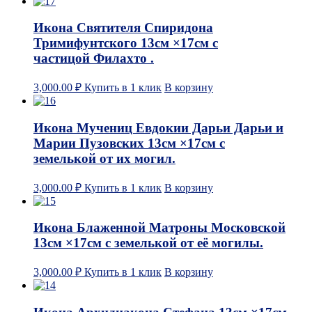
Икона Святителя Спиридона
Тримифунтского 13см ×17см с
частицой Филахто .
3,000.00
₽
Купить в 1 клик
В корзину
Икона Мучениц Евдокии Дарьи Дарьи и
Марии Пузовских 13см ×17см с
земелькой от их могил.
3,000.00
₽
Купить в 1 клик
В корзину
Икона Блаженной Матроны Московской
13см ×17см с земелькой от её могилы.
3,000.00
₽
Купить в 1 клик
В корзину