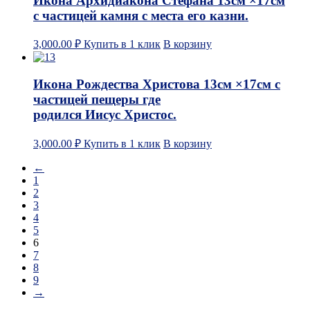
Икона Архидиакона Стефана 13см ×17см
с частицей камня с места его казни.
3,000.00
₽
Купить в 1 клик
В корзину
Икона Рождества Христова 13см ×17см с
частицей пещеры где
родился Иисус Христос.
3,000.00
₽
Купить в 1 клик
В корзину
←
1
2
3
4
5
6
7
8
9
→