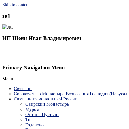
Skip to content
зв1
ИП Шеин Иван Владимирович
Primary Navigation Menu
Menu
Святыни
Сорокоусты в Монастыре Вознесения Господня (Иерусал
Святыни из монастырей России
Свирский Монастырь
Муром
Оптина Пустынь
Толга
Годеново