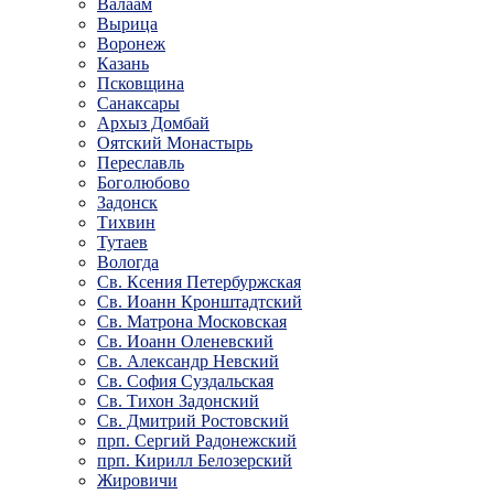
Валаам
Вырица
Воронеж
Казань
Псковщина
Санаксары
Архыз Домбай
Оятский Монастырь
Переславль
Боголюбово
Задонск
Тихвин
Тутаев
Вологда
Св. Ксения Петербуржская
Св. Иоанн Кронштадтский
Св. Матрона Московская
Св. Иоанн Оленевский
Св. Александр Невский
Св. София Суздальская
Св. Тихон Задонский
Св. Дмитрий Ростовский
прп. Сергий Радонежский
прп. Кирилл Белозерский
Жировичи