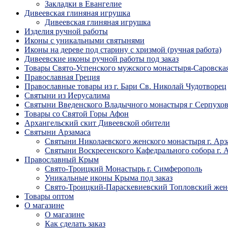
Закладки в Евангелие
Дивеевская глиняная игрушка
Дивеевская глиняная игрушка
Изделия ручной работы
Иконы с уникальными святынями
Иконы на дереве под старину с хризмой (ручная работа)
Дивеевские иконы ручной работы под заказ
Товары Свято-Успенского мужского монастыря-Саровска
Православная Греция
Православные товары из г. Бари Св. Николай Чудотворец
Святыни из Иерусалима
Святыни Введенского Владычного монастыря г Серпухо
Товары со Святой Горы Афон
Архангельский скит Дивеевской обители
Святыни Арзамаса
Святыни Николаевского женского монастыря г. Арз
Святыни Воскресенского Кафедрального собора г. 
Православный Крым
Свято-Троицкий Монастырь г. Симферополь
Уникальные иконы Крыма под заказ
Свято-Троицкий-Параскевиевский Топловский жен
Товары оптом
О магазине
О магазине
Как сделать заказ