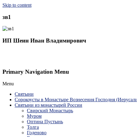
Skip to content
зв1
ИП Шеин Иван Владимирович
Primary Navigation Menu
Menu
Святыни
Сорокоусты в Монастыре Вознесения Господня (Иерусал
Святыни из монастырей России
Свирский Монастырь
Муром
Оптина Пустынь
Толга
Годеново