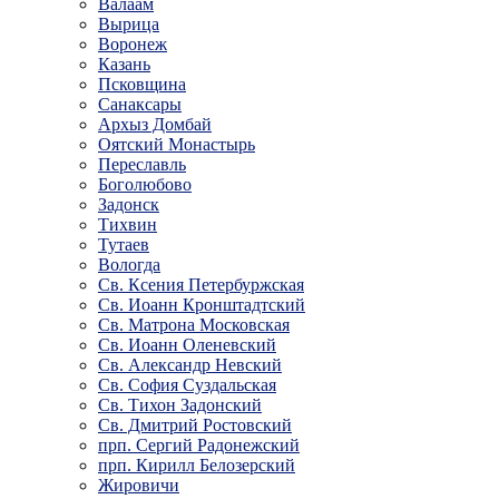
Валаам
Вырица
Воронеж
Казань
Псковщина
Санаксары
Архыз Домбай
Оятский Монастырь
Переславль
Боголюбово
Задонск
Тихвин
Тутаев
Вологда
Св. Ксения Петербуржская
Св. Иоанн Кронштадтский
Св. Матрона Московская
Св. Иоанн Оленевский
Св. Александр Невский
Св. София Суздальская
Св. Тихон Задонский
Св. Дмитрий Ростовский
прп. Сергий Радонежский
прп. Кирилл Белозерский
Жировичи