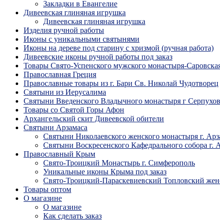
Закладки в Евангелие
Дивеевская глиняная игрушка
Дивеевская глиняная игрушка
Изделия ручной работы
Иконы с уникальными святынями
Иконы на дереве под старину с хризмой (ручная работа)
Дивеевские иконы ручной работы под заказ
Товары Свято-Успенского мужского монастыря-Саровска
Православная Греция
Православные товары из г. Бари Св. Николай Чудотворец
Святыни из Иерусалима
Святыни Введенского Владычного монастыря г Серпухо
Товары со Святой Горы Афон
Архангельский скит Дивеевской обители
Святыни Арзамаса
Святыни Николаевского женского монастыря г. Арз
Святыни Воскресенского Кафедрального собора г. 
Православный Крым
Свято-Троицкий Монастырь г. Симферополь
Уникальные иконы Крыма под заказ
Свято-Троицкий-Параскевиевский Топловский жен
Товары оптом
О магазине
О магазине
Как сделать заказ