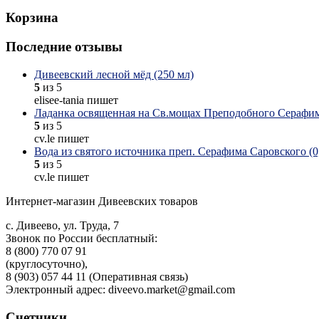
Корзина
Последние отзывы
Дивеевский лесной мёд (250 мл)
5
из 5
elisee-tania пишет
Ладанка освященная на Св.мощах Преподобного Серафим
5
из 5
cv.le пишет
Вода из святого источника преп. Серафима Саровского (0,
5
из 5
cv.le пишет
Интернет-магазин Дивеевских товаров
с. Дивеево, ул. Труда, 7
Звонок по России бесплатный:
8 (800) 770 07 91
(круглосуточно),
8 (903) 057 44 11 (Оперативная связь)
Электронный адрес: diveevo.market@gmail.com
Счетчики