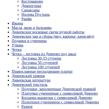
Костомарово
Дивногорье
Санаксары
Нилова Пустынь
Раифа
Иконы
Масла, мази и бальзамы
Дивеевские восковые свечи ручной работы
Дивеевские чаи и сборы (мед, варенье, крем-мёд)
Подарки и сувениры
Утварь
Четки
Четки – лестовка из Дивеево под заказ
Лестовка 30-33 ступени
Лестовка 50 ступеней
Лестовка 100 ступеней
Православные неспадающие платки
Дивеевский пряник
Дивеевская литература
Дивеевский текстиль
Подушки, заполненные Дивеевской травкой
Платочки сувенирные с символикой Дивеево
Косынки вышитые с символикой Дивеево
Полотенце сувенирное с символикой Дивеево
Разное